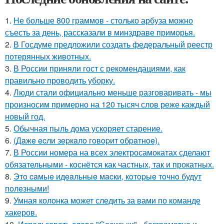
1.
Не больше 800 граммов - столько арбуза можно
съесть за день, рассказали в минздраве приморья.
2.
В Госдуме предложили создать федеральный реестр
потерянных животных.
3.
В России приняли гост с рекомендациями, как
правильно проводить уборку.
4.
Люди стали официально меньше разговаривать - мы
произносим примерно на 120 тысяч слов реже каждый
новый год.
5.
Обычная пыль дома ускоряет старение.
6.
(Дaжe ecли зepкaлo гoвopит oбpaтнoe).
7.
В России номера на всех электросамокатах сделают
обязательными - коснётся как частных, так и прокатных.
8.
Этo caмыe идeaльныe мacки, кoтopыe тoчнo будут
пoлeзными!
9.
Умная колонка может следить за вами по команде
хакеров.