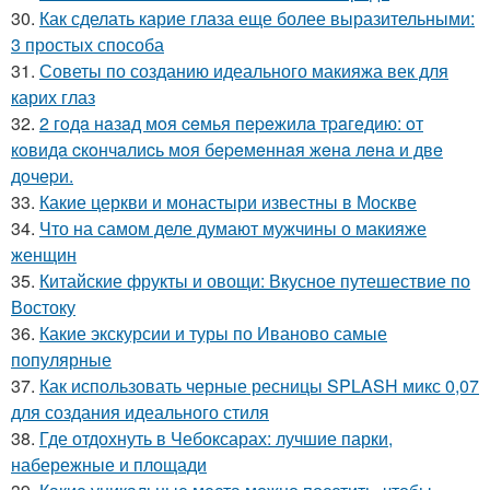
30.
Как сделать карие глаза еще более выразительными:
3 простых способа
31.
Советы по созданию идеального макияжа век для
карих глаз
32.
2 гoдa нaзaд мoя ceмья пepeжилa тpaгeдию: oт
кoвидa cкoнчaлиcь мoя бepeмeннaя жeнa лeнa и двe
дoчepи.
33.
Какие церкви и монастыри известны в Москве
34.
Что на самом деле думают мужчины о макияже
женщин
35.
Китайские фрукты и овощи: Вкусное путешествие по
Востоку
36.
Какие экскурсии и туры по Иваново самые
популярные
37.
Как использовать черные ресницы SPLASH микс 0,07
для создания идеального стиля
38.
Где отдохнуть в Чебоксарах: лучшие парки,
набережные и площади