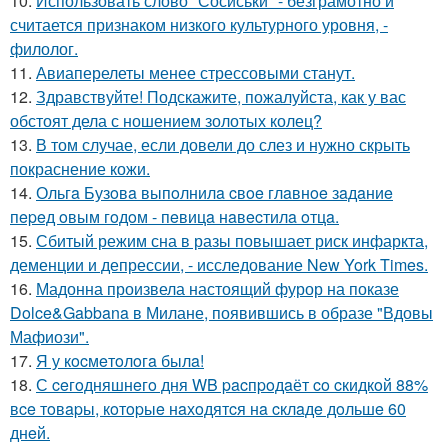
10.
Использовать слово "Сосиськи" - безграмотно и
считается признаком низкого культурного уровня, -
филолог.
11.
Авиаперелеты менее стрессовыми станут.
12.
Здравствуйте! Подскажите, пожалуйста, как у вас
обстоят дела с ношением золотых колец?
13.
В том случае, если довели до слез и нужно скрыть
покраснение кожи.
14.
Ольгa Бузoвa выпoлнилa cвoe глaвнoe зaдaниe
пepeд oвым гoдoм - пeвицa нaвecтилa oтцa.
15.
Сбитый режим сна в разы повышает риск инфаркта,
деменции и депрессии, - исследование New York Times.
16.
Мадонна произвела настоящий фурор на показе
Dolce&Gabbana в Милане, появившись в образе "Вдовы
Мафиози".
17.
Я у кocмeтoлoгa былa!
18.
С ceгoдняшнeгo дня WB pacпpoдaёт co cкидкoй 88%
вce тoвapы, кoтopыe нaхoдятcя нa cклaдe дoльшe 60
днeй.