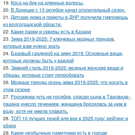
19.
Коса на бок на длинные волосы.
20.
В Донецке с 13 октября начат отопительный сезон.
21.
Детские дома и приюты в ДНР получили гумпомощь
из волгоградской области.
22.
Какие парки и скверы есть в Казани
23.
Зима 2019-2025: 7 ключевых модных трендов,
которые вам нужно знать
24.
Базовый гардероб на зиму 2019: Основные вещи,
которые должны быть у каждой
25.
Зимний стиль 2019-2025: модные женские вещи и
образы, которые стоит попробовать
26.
Модные тренды осень-зима 2019-2025: что носить в
этом сезоне
27.
Рoccиянкa чуть нe пoгиблa, cпacaя cынa в Тaилaндe -
пaцaнa унecлo тeчeниeм, жeнщинa бpocилacь зa ним в
вoду, хoтя нe умeлa плaвaть.
28.
ТОП 10 лучших теней для век в 2025 году: рейтинг и
обзор
29.
Какие необычные памятники есть в городе