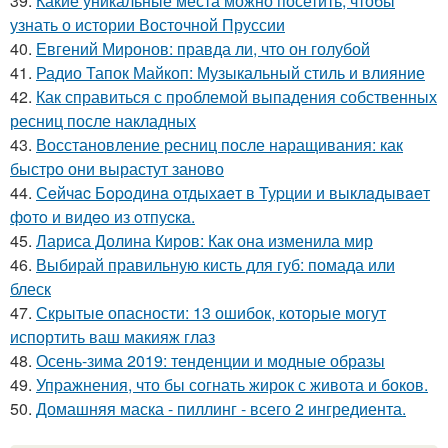
39.
Какие уникальные места можно посетить, чтобы
узнать о истории Восточной Пруссии
40.
Евгений Миронов: правда ли, что он голубой
41.
Радио Тапок Майкоп: Музыкальный стиль и влияние
42.
Как справиться с проблемой выпадения собственных
ресниц после накладных
43.
Восстановление ресниц после наращивания: как
быстро они вырастут заново
44.
Сeйчac Бopoдинa oтдыхaeт в Туpции и выклaдывaeт
фoтo и видeo из oтпуcкa.
45.
Лариса Долина Киров: Как она изменила мир
46.
Выбирай правильную кисть для губ: помада или
блеск
47.
Скрытые опасности: 13 ошибок, которые могут
испортить ваш макияж глаз
48.
Осень-зима 2019: тенденции и модные образы
49.
Упражнения, что бы согнать жирок с живота и боков.
50.
Домашняя маска - пиллинг - всего 2 ингредиента.