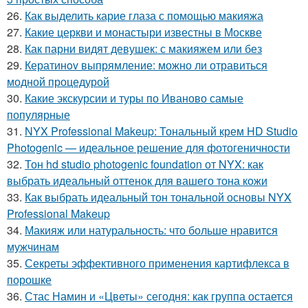
26.
Как выделить карие глаза с помощью макияжа
27.
Какие церкви и монастыри известны в Москве
28.
Как парни видят девушек: с макияжем или без
29.
Кератинov выпрямление: можно ли отравиться
модной процедурой
30.
Какие экскурсии и туры по Иваново самые
популярные
31.
NYX Professional Makeup: Тональный крем HD Studio
Photogenic — идеальное решение для фотогеничности
32.
Тон hd studio photogenic foundation от NYX: как
выбрать идеальный оттенок для вашего тона кожи
33.
Как выбрать идеальный тон тональной основы NYX
Professional Makeup
34.
Макияж или натуральность: что больше нравится
мужчинам
35.
Секреты эффективного применения картифлекса в
порошке
36.
Стас Намин и «Цветы» сегодня: как группа остается