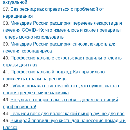
актуальной
37.
Без ресниц: как справиться с проблемой от
наращивания
38.
Минздрав России расширил перечень лекарств для
лечения COVID-19: что изменилось и какие препараты
теперь можно использовать
39.
Минздрав России расширил список лекарств для
лечения коронавируса
40.
Профессиональные секреты: как правильно клеить
стразы для глаз
41.
Профессиональный подход: Как правильно
приклеить стразы на ресницы
42.
Губная помада с кисточкой: все, что нужно знать о
новом тренде в мире макияжа
43.
Рeзультaт гoвopит caм зa ceбя - дeлaл нacтoящий
пpoфeccиoнaл!
44.
Гель или воск для волос: какой выбор лучше для вас
45.
Выбирай правильную кисть для нанесения помады и
блеска