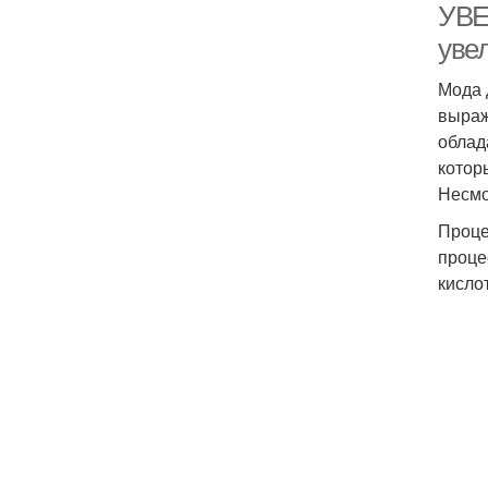
УВЕ
уве
Мода 
выраж
облад
котор
Несмо
Проце
проце
кисло