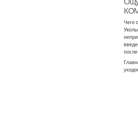
Ощу
КОМ
Чего 
Уколы
непри
введе
после
Главн
уходо