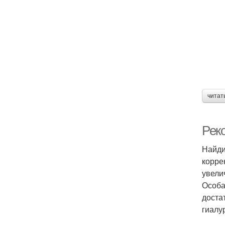
читат
Рек
Найди
корре
увели
Особа
доста
гиалу