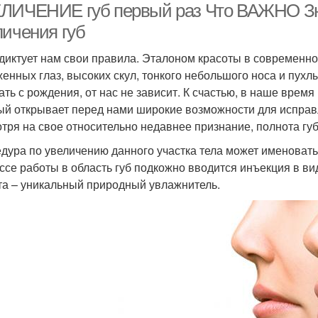
ЛИЧЕНИЕ губ первый раз Что ВАЖНО Знат
личения губ
диктует нам свои правила. Эталоном красоты в современно
енных глаз, высоких скул, тонкого небольшого носа и пухл
ать с рождения, от нас не зависит. К счастью, в наше время
ый открывает перед нами широкие возможности для испра
тря на свое относительно недавнее признание, полнота губ
дура по увеличению данного участка тела может именоваться
ссе работы в область губ подкожно вводится инъекция в вид
та – уникальный природный увлажнитель.