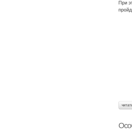
При э
пройд
читат
Осо