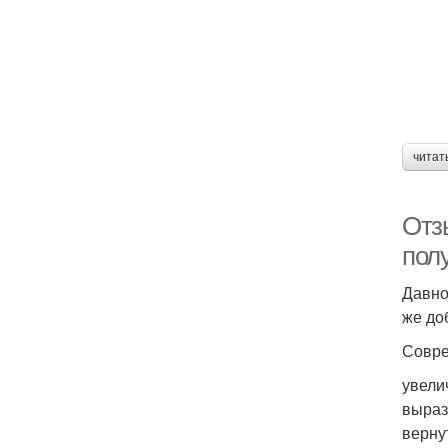
читат
Отз
полу
Давно
же до
Совре
увели
выраз
вернут