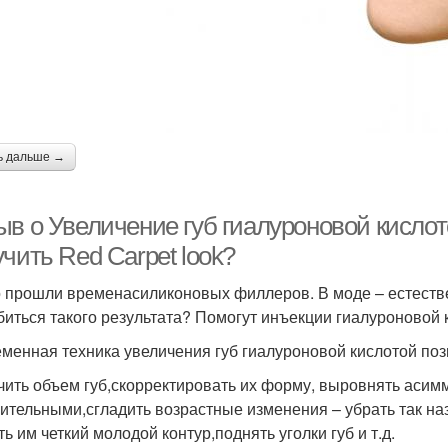
ь дальше →
ыв о Увеличение губ гиалуроновой кислот
чить Red Carpet look?
 прошли временасиликоновых филлеров. В моде – естестве
биться такого результата? Помогут инъекции гиалуроновой 
менная техника увеличения губ гиалуроновой кислотой поз
чить объем губ,скорректировать их форму, выровнять асимм
ительными,сгладить возрастные изменения – убрать так н
ь им четкий молодой контур,поднять уголки губ и т.д.