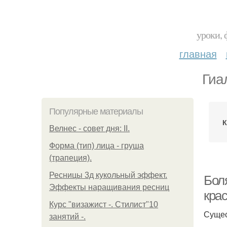
уроки, 
главная
Гиа
Популярные материалы
К
Велнес - совет дня: II.
Форма (тип) лица - груша
(трапеция).
Ресницы 3д кукольный эффект.
Бол
Эффекты наращивания ресниц
кра
Курс "визажист -. Стилист"10
Сущес
занятий -.