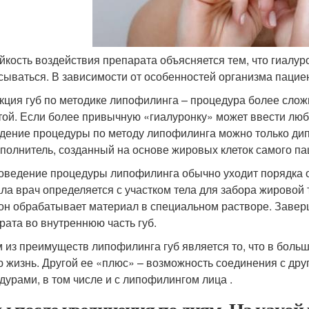
йкость воздействия препарата объясняется тем, что гиалур
сываться. В зависимости от особенностей организма пациент
кция губ по методике липофилинга – процедура более слож
той. Если более привычную «гиалуронку» может ввести люб
дение процедуры по методу липофилинга можно только ди
аполнитель, созданный на основе жировых клеток самого па
оведение процедуры липофилинга обычно уходит порядка одн
ла врач определяется с участком тела для забора жировой 
 он обрабатывает материал в специальном растворе. Заве
рата во внутреннюю часть губ.
 из преимуществ липофилинга губ является то, что в боль
ю жизнь. Другой ее «плюс» – возможность соединения с д
дурами, в том числе и с липофилингом лица .