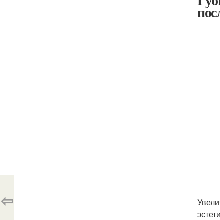
Губ
пос
⇦
Увели
эстет