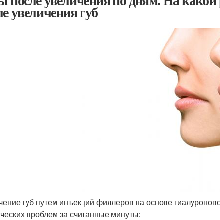
ы после увеличения по дням. На какой
ле увеличения губ
чение губ путем инъекций филлеров на основе гиалуроново
ических проблем за считанные минуты: