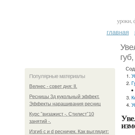
уроки, 
главная
Уве
губ
Сод
У
Популярные материалы
Г
Велнес - совет дня: II.
Ресницы 3д кукольный эффект.
К
Эффекты наращивания ресниц
У
Курс "визажист -. Стилист"10
Уве
занятий -.
изм
Изгиб c и d ресничек. Как выглядит: