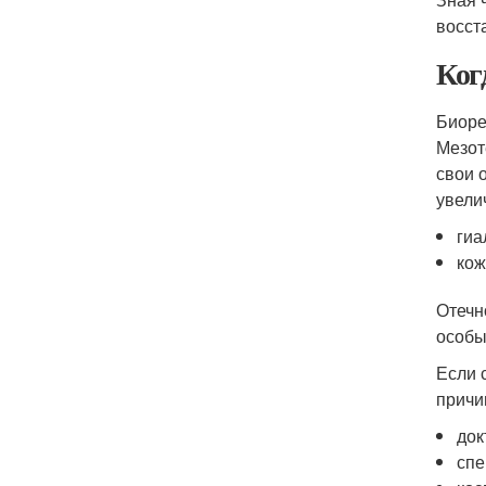
восст
Ког
Биоре
Мезот
свои 
увели
гиа
кож
Отечн
особы
Если 
причи
док
спе