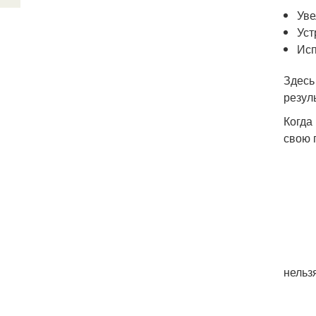
Уве
Уст
Исп
Здесь
резул
Когда
свою 
нельз