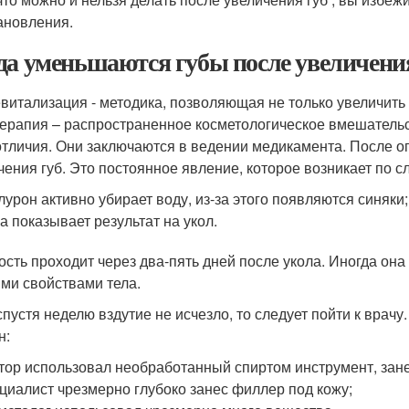
ановления.
да уменьшаются губы после увеличения
витализация - методика, позволяющая не только увеличить 
ерапия – распространенное косметологическое вмешательс
отличия. Они заключаются в ведении медикамента. После о
чения губ. Это постоянное явление, которое возникает по
лурон активно убирает воду, из-за этого появляются синяки;
а показывает результат на укол.
ость проходит через два-пять дней после укола. Иногда она
ми свойствами тела.
спустя неделю вздутие не исчезло, то следует пойти к врач
н:
тор использовал необработанный спиртом инструмент, зан
циалист чрезмерно глубоко занес филлер под кожу;