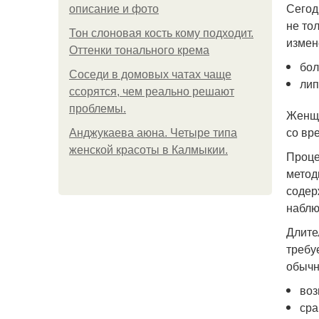
Сегод
описание и фото
не то
Тон слоновая кость кому подходит.
измен
Оттенки тонального крема
бол
Соседи в домовых чатах чаще
лип
ссорятся, чем реально решают
проблемы.
Женщи
со вр
Анджукаева аюна. Четыре типа
женской красоты в Калмыкии.
Проце
метод
содер
наблю
Длите
требу
обычн
воз
сра