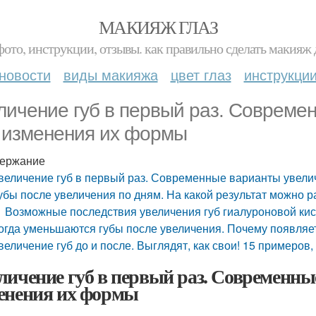
МАКИЯЖ ГЛАЗ
фото, инструкции, отзывы. как правильно сделать макияж д
новости
виды макияжа
цвет глаз
инструкци
личение губ в первый раз. Совреме
, изменения их формы
ержание
величение губ в первый раз. Современные варианты увели
убы после увеличения по дням. На какой результат можно р
Возможные последствия увеличения губ гиалуроновой ки
огда уменьшаются губы после увеличения. Почему появляет
величение губ до и после. Выглядят, как свои! 15 примеров
личение губ в первый раз. Современны
енения их формы