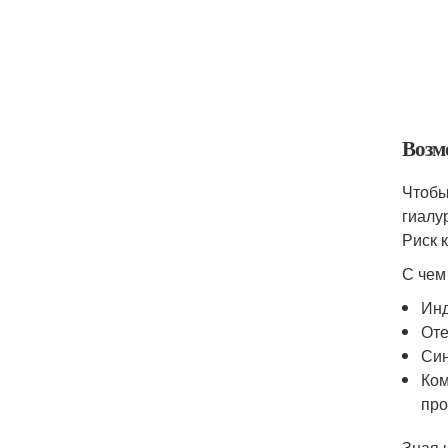
Возм
Чтобы
гиалу
Риск 
С чем
Инд
Оте
Син
Ком
про
Зная 