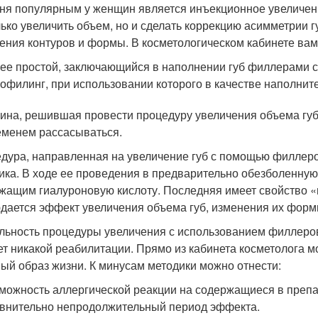
ня популярным у женщин является инъекционное увеличение
лько увеличить объем, но и сделать коррекцию асимметрии 
ения контуров и формы. В косметологическом кабинете вам
ее простой, заключающийся в наполнении губ филлерами с
офилинг, при использовании которого в качестве наполнит
на, решившая провести процедуру увеличения объема губ,
еменем рассасываться.
дура, направленная на увеличение губ с помощью филлеров
ика. В ходе ее проведения в предварительно обезболенную
жащим гиалуроновую кислоту. Последняя имеет свойство «
дается эффект увеличения объема губ, изменения их форм
льность процедуры увеличения с использованием филлеров 
ет никакой реабилитации. Прямо из кабинета косметолога 
ый образ жизни. К минусам методики можно отнести:
можность аллергической реакции на содержащиеся в преп
внительно непродолжительный период эффекта.