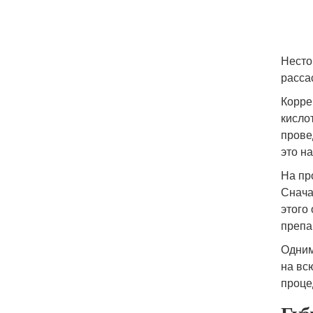
Несто
расса
Корре
кисло
прове
это н
На пр
Снача
этого
препа
Одним
на вс
проце