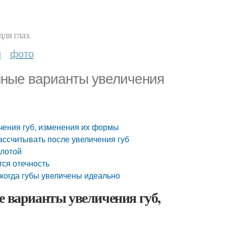
ля глаз.
и
фото
нные варианты увеличения
чения губ, изменения их формы
ассчитывать после увеличения губ
слотой
ся отечность
, когда губы увеличены идеально
е варианты увеличения губ,