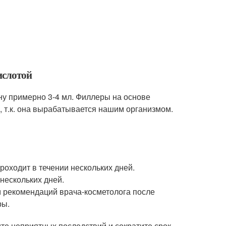
ислотой
ну примерно 3-4 мл. Филлеры на основе
 т.к. она вырабатывается нашим организмом.
роходит в течении нескольких дней.
 нескольких дней.
м рекомендаций врача-косметолога после
ры.
ите неприятных последствий и сократите срок