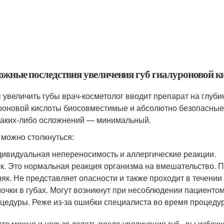
ожные последствия увеличения губ гиалуроновой к
 увеличить губы врач-косметолог вводит препарат на глуби
роновой кислоты биосовместимые и абсолютно безопасные,
каких-либо осложнений — минимальный.
 можно столкнуться:
ивидуальная непереносимость и аллергические реакции.
к. Это нормальная реакция организма на вмешательство. П
як. Не представляет опасности и также проходит в течении
очки в губах. Могут возникнут при несоблюдении пациенто
цедуры. Реже из-за ошибки специалиста во время процеду
что можно и нельзя делать после увеличения губ , вы избеж