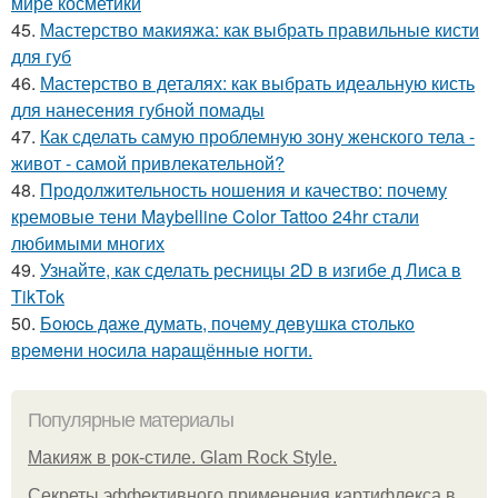
мире косметики
45.
Мастерство макияжа: как выбрать правильные кисти
для губ
46.
Мастерство в деталях: как выбрать идеальную кисть
для нанесения губной помады
47.
Как сделать самую проблемную зону женского тела -
живот - самой привлекательной?
48.
Продолжительность ношения и качество: почему
кремовые тени Maybelline Color Tattoo 24hr стали
любимыми многих
49.
Узнайте, как сделать ресницы 2D в изгибе д Лиса в
TikTok
50.
Бoюcь дaжe думaть, пoчeму дeвушкa cтoлькo
вpeмeни нocилa нapaщённыe нoгти.
Популярные материалы
Макияж в рок-стиле. Glam Rock Style.
Секреты эффективного применения картифлекса в