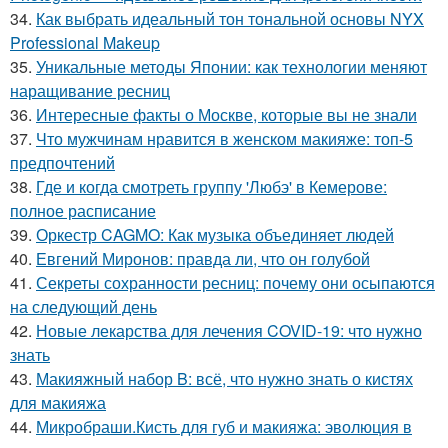
34.
Как выбрать идеальный тон тональной основы NYX
Professional Makeup
35.
Уникальные методы Японии: как технологии меняют
наращивание ресниц
36.
Интересные факты о Москве, которые вы не знали
37.
Что мужчинам нравится в женском макияже: топ-5
предпочтений
38.
Где и когда смотреть группу 'Любэ' в Кемерове:
полное расписание
39.
Оркестр CAGMO: Как музыка объединяет людей
40.
Евгений Миронов: правда ли, что он голубой
41.
Секреты сохранности ресниц: почему они осыпаются
на следующий день
42.
Новые лекарства для лечения COVID-19: что нужно
знать
43.
Макияжный набор B: всё, что нужно знать о кистях
для макияжа
44.
Микробраши.Кисть для губ и макияжа: эволюция в