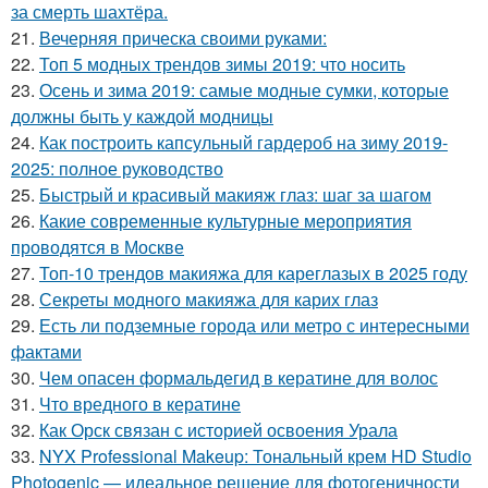
за смерть шахтёра.
21.
Вечерняя прическа своими руками:
22.
Топ 5 модных трендов зимы 2019: что носить
23.
Осень и зима 2019: самые модные сумки, которые
должны быть у каждой модницы
24.
Как построить капсульный гардероб на зиму 2019-
2025: полное руководство
25.
Быстрый и красивый макияж глаз: шаг за шагом
26.
Какие современные культурные мероприятия
проводятся в Москве
27.
Топ-10 трендов макияжа для кареглазых в 2025 году
28.
Секреты модного макияжа для карих глаз
29.
Есть ли подземные города или метро с интересными
фактами
30.
Чем опасен формальдегид в кератине для волос
31.
Что вредного в кератине
32.
Как Орск связан с историей освоения Урала
33.
NYX Professional Makeup: Тональный крем HD Studio
Photogenic — идеальное решение для фотогеничности