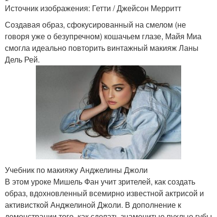
Источник изображения: Гетти / Джейсон Мерритт
Создавая образ, сфокусированный на смелом (не
говоря уже о безупречном) кошачьем глазе, Майя Миа
смогла идеально повторить винтажный макияж Ланы
Дель Рей.
Учебник по макияжу Анджелины Джоли
В этом уроке Мишель Фан учит зрителей, как создать
образ, вдохновленный всемирно известной актрисой и
активисткой Анджелиной Джоли. В дополнение к
демонстрации того, как сделать знаменитые пухлые губы