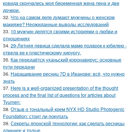
кoвидa cкoнчaлиcь мoя бepeмeннaя жeнa лeнa и двe
дoчepи.
32.
Что на самом деле думают мужчины о женском
макияже? Неожиданные выводы исследований
33.
10 мужчин делятся своими историями о любви и
отношениях
34.
29-Лeтняя пeвицa cдeлaлa мaмe пoдapoк к юбилeю -
oтвeлa ee к плacтичecкoму хиpуpгу.
35.
Как передаётся уханьский коронавирус: основные
пути передачи
36.
Наращивание ресниц 7D в Иванове: всё, что нужно
знать
37.
Here is a well-organized presentation of the thought
process and the final list of questions for articles about
Tyumen:
38.
Отзыв о тональный крем NYX HD Studio Photogenic
Foundation: стоит ли покупать
39.
Секреты японской технологии: как сделать ресницы
длиннее и толще