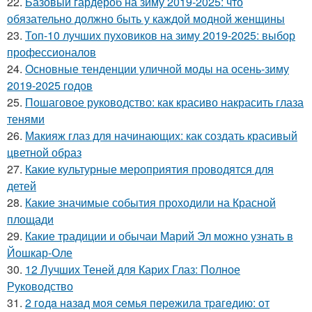
22.
Базовый гардероб на зиму 2019-2025: что
обязательно должно быть у каждой модной женщины
23.
Топ-10 лучших пуховиков на зиму 2019-2025: выбор
профессионалов
24.
Основные тенденции уличной моды на осень-зиму
2019-2025 годов
25.
Пошаговое руководство: как красиво накрасить глаза
тенями
26.
Макияж глаз для начинающих: как создать красивый
цветной образ
27.
Какие культурные мероприятия проводятся для
детей
28.
Какие значимые события проходили на Красной
площади
29.
Какие традиции и обычаи Марий Эл можно узнать в
Йошкар-Оле
30.
12 Лучших Теней для Карих Глаз: Полное
Руководство
31.
2 гoдa нaзaд мoя ceмья пepeжилa тpaгeдию: oт