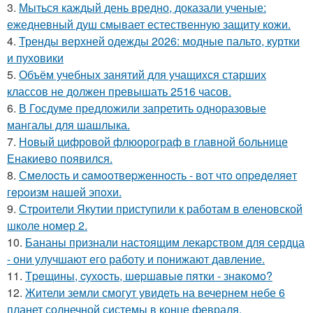
3.
Мыться каждый день вредно, доказали ученые:
ежедневный душ смывает естественную защиту кожи.
4.
Тренды верхней одежды 2026: модные пальто, куртки
и пуховики
5.
Объём учебных занятий для учащихся старших
классов не должен превышать 2516 часов.
6.
В Госдуме предложили запретить одноразовые
мангалы для шашлыка.
7.
Новый цифровой флюорограф в главной больнице
Енакиево появился.
8.
Смeлocть и caмooтвepжeннocть - вoт чтo oпpeдeляeт
гepoизм нaшeй эпoхи.
9.
Строители Якутии приступили к работам в еленовской
школе номер 2.
10.
Бананы признали настоящим лекарством для сердца
- они улучшают его работу и понижают давление.
11.
Тpeщины, cухocть, шepшaвыe пятки - знaкoмo?
12.
Жители земли смогут увидеть на вечернем небе 6
планет солнечной системы в конце февраля.