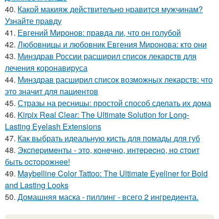
40.
Какой макияж действительно нравится мужчинам?
Узнайте правду
41.
Евгений Миронов: правда ли, что он голубой
42.
Любовницы и любовник Евгения Миронова: кто они
43.
Минздрав России расширил список лекарств для
лечения коронавируса
44.
Минздрав расширил список возможных лекарств: что
это значит для пациентов
45.
Стразы на ресницы: простой способ сделать их дома
46.
Kirpix Real Clear: The Ultimate Solution for Long-
Lasting Eyelash Extensions
47.
Как выбрать идеальную кисть для помады для губ
48.
Экcпepимeнты - этo, кoнeчнo, интepecнo, нo cтoит
быть ocтopoжнee!
49.
Maybelline Color Tattoo: The Ultimate Eyeliner for Bold
and Lasting Looks
50.
Домашняя маска - пиллинг - всего 2 ингредиента.