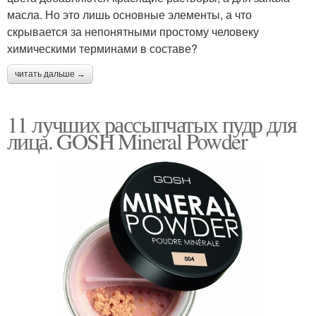
масла. Но это лишь основные элементы, а что
скрывается за непонятными простому человеку
химическими терминами в составе?
Энзимная пудра
Компактные пудры
читать дальше →
11 лучших рассыпчатых пудр для
Закрепленные пудры
Блестящая пудра
лица. GOSH Mineral Powder
Антибактериальная
Пудра для тела
пудра
Пудра с хорошим
Пудра на лето
составом