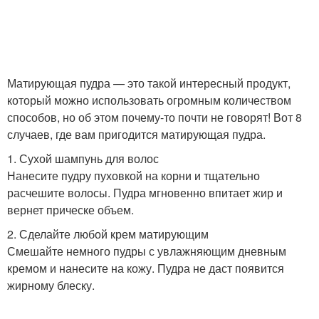
Пудра с атласным
Запеченная пудра
финишем
Матирующая пудра — это такой интересный продукт,
Пудра для жирной кожи
Минеральная пудра
который можно использовать огромным количеством
способов, но об этом почему-то почти не говорят! Вот 8
случаев, где вам пригодится матирующая пудра.
Пудра для возрастной
1. Сухой шампунь для волос
Бюджетные пудры
кожи
Нанесите пудру пуховкой на корни и тщательно
расчешите волосы. Пудра мгновенно впитает жир и
вернет прическе объем.
2. Сделайте любой крем матирующим
Пудры по типу
Пудры для зрелой кожи
Смешайте немного пудры с увлажняющим дневным
кремом и нанесите на кожу. Пудра не даст появится
жирному блеску.
Пудра для
Пудра по мнению