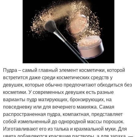
Прозрачные пудры
Антивозрастная пудра
Пудры для жирной
Пудры для светлой
кожи
кожи
Пудра – самый главный элемент косметички, которой
встретится даже среди косметических средств у
девушек, которые обычно предпочитают обходиться без
косметики. У современных девушек есть разные
Пудра для кожи
Лечебная пудра
варианты пудр матирующих, бронзирующих, на
повседневку или для вечернего макияжа. Самая
распространенная пудра, компактная, представляет
собой измельченный до однородной массы порошок.
Пудра от прыщей
Пудры по сравнению
Изготавливают его из талька и крахмальной муки. Для
цвета добавляются красящие растворы, а для запаха —