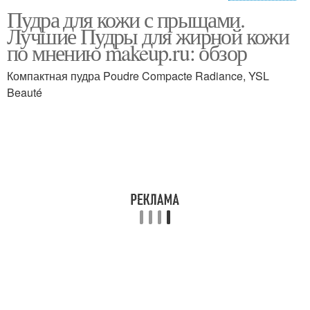
Пудра для кожи с прыщами.
Некомедогенная пудра
Пудра от прыщей
Лучшие Пудры для жирной кожи
по мнению makeup.ru: обзор
Компактная пудра Poudre Compacte Radiance, YSL
Beauté
Минеральная пудра
Пудры по сравнению
Энзимная пудра
Пудра для лица
Пудра для жирной кожи
Бюджетные пудры