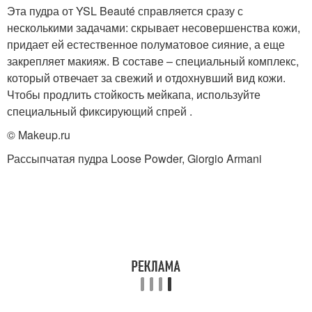
Эта пудра от YSL Beauté справляется сразу с
несколькими задачами: скрывает несовершенства кожи,
придает ей естественное полуматовое сияние, а еще
закрепляет макияж. В составе – специальный комплекс,
Пудры для макияжа
Пудры для лица
который отвечает за свежий и отдохнувший вид кожи.
Чтобы продлить стойкость мейкапа, используйте
специальный фиксирующий спрей .
© Makeup.ru
Пудра для сухой кожи
Рассыпчатая пудра Loose Powder, Giorgio Armani