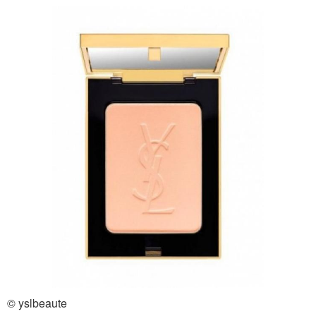
Рассыпчатые пудры
Компактные пудры
Гипоаллергенные
Пудры для проблемной
пудры
и
Гипоаллергенная пудра
Корейская пудра
Пудра на лето
Рассыпчатая пудра
© yslbeaute
Пудра с цинком
Минеральные пудры