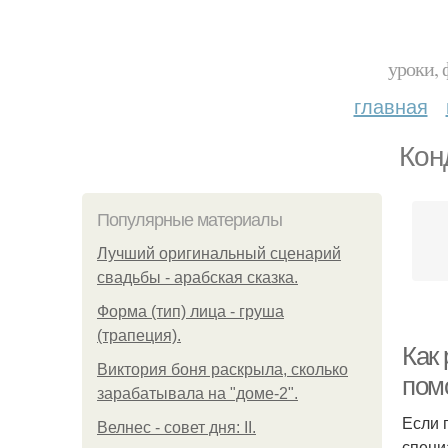
уроки, 
главная
Кон
Популярные материалы
Лучший оригинальный сценарий
свадьбы - арабская сказка.
Форма (тип) лица - груша
(трапеция).
Как 
Виктория боня раскрыла, сколько
пом
зарабатывала на "доме-2".
Если 
Велнес - совет дня: II.
специ