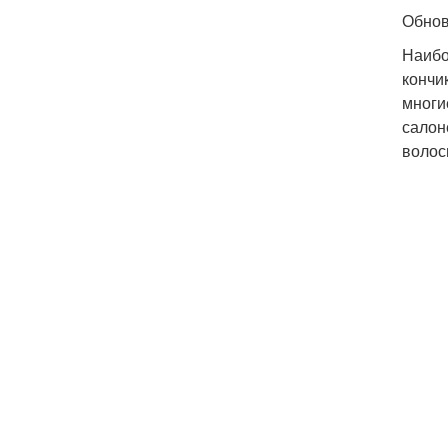
Обнов
Наибо
кончи
многи
салон
волос