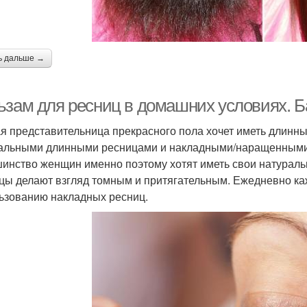
ь дальше →
ьзам для ресниц в домашних условиях. Б
я представительница прекрасного пола хочет иметь длинн
альными длинными ресницами и накладными/наращенными 
инство женщин именно поэтому хотят иметь свои натуральн
цы делают взгляд томным и притягательным. Ежедневно каж
ьзованию накладных ресниц.