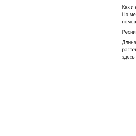
Как и
На ме
помощ
Ресни
Длина
расте
здесь