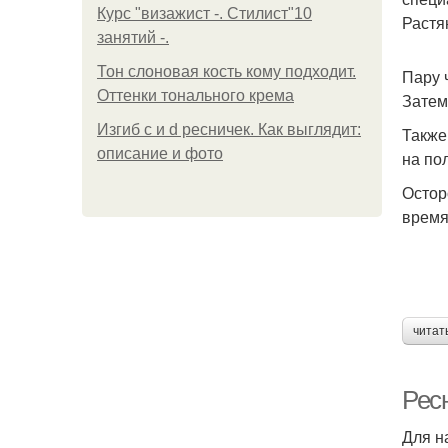
Курс "визажист -. Стилист"10
Растян
занятий -.
Тон слоновая кость кому подходит.
Пару 
Оттенки тонального крема
Затем
Изгиб c и d ресничек. Как выглядит:
Также
описание и фото
на по
Остор
время
читат
Рес
Для н