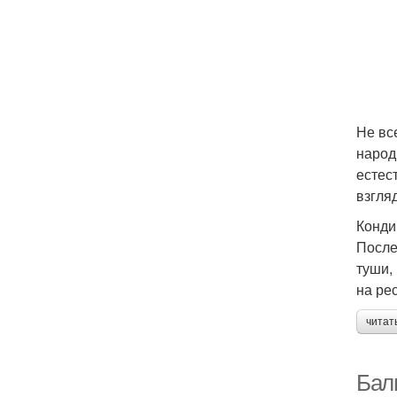
Не вс
народ
естес
взгля
Конди
После
туши,
на ре
читат
Бал