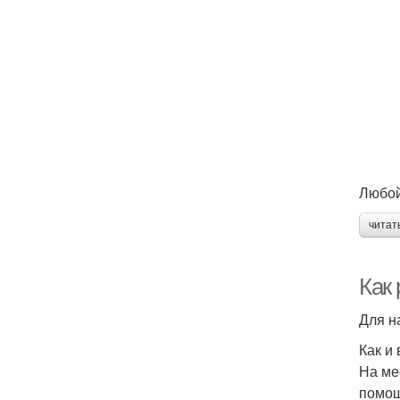
Любой
читат
Как
Для н
Как и
На ме
помощ