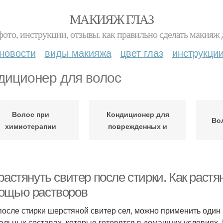
МАКИЯЖ ГЛАЗ
фото, инструкции, отзывы. как правильно сделать макияж д
новости
виды макияжа
цвет глаз
инструкци
диционер для волос
Волос при
Кондиционер для
Во
химиотерапии
поврежденных и
растянуть свитер после стирки. Как раст
ощью растворов
после стирки шерстяной свитер сел, можно применить один
альных составах, которые готовятся в домашних условиях. 