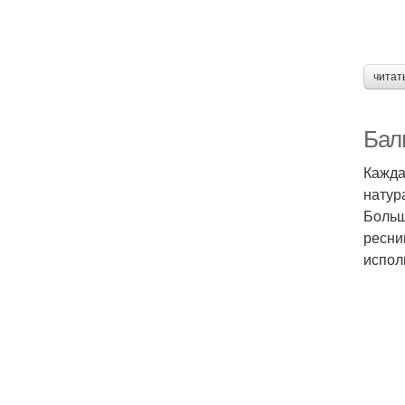
читат
Бал
Кажда
натур
Больш
ресни
испол