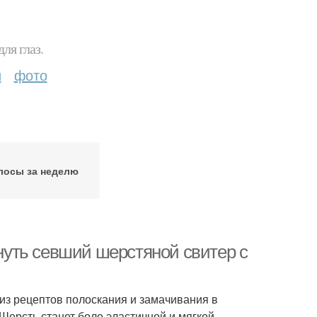
ля глаз.
и
фото
лосы за неделю
януть севший шерстяной свитер с
 из рецептов полоскания и замачивания в
Шерсть станет боле эластичной и мягкой.