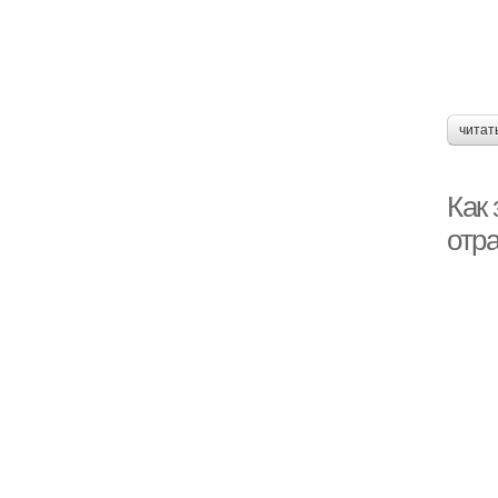
читат
Как
отр