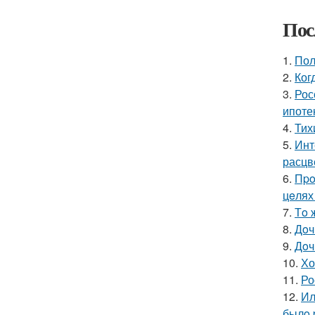
Пос
1.
Пол
2.
Ког
3.
Рос
ипоте
4.
Тих
5.
Инт
расцв
6.
Пpo
цeлях
7.
Тo 
8.
Дoч
9.
Дoч
10.
Хо
11.
Ро
12.
Ил
былo 