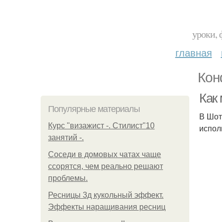
уроки, 
главная
Кон
Как
Популярные материалы
В Шот
Курс "визажист -. Стилист"10
испол
занятий -.
Соседи в домовых чатах чаще
ссорятся, чем реально решают
проблемы.
Ресницы 3д кукольный эффект.
Эффекты наращивания ресниц