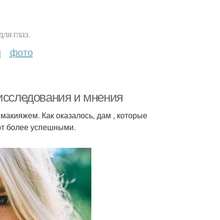
ля глаз.
и
фото
 исследования и мнения
акияжем. Как оказалось, дам , которые
ют более успешными.