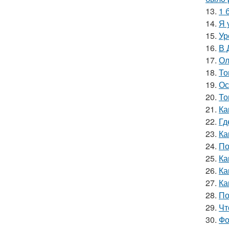
13.
1 
14.
Я 
15.
Ур
16.
В 
17.
Ол
18.
То
19.
Ос
20.
То
21.
Ка
22.
Гд
23.
Ка
24.
По
25.
Ка
26.
Ка
27.
Ка
28.
По
29.
Чт
30.
Фо