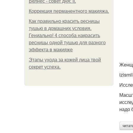
Велнес - совет дня: II.
Коррекция перманентного макияжа.
Как правильно красить ресницы
тушью в домашних условия.
Гениально! 4 способа накрасить
ресницы одной тушью для разного
эффекта в макияже
Этапы ухода за кожей лица твой
Женщи
секрет успеха.
izismi
Иссле
Масшт
иссле
надо 
читат