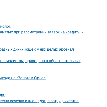
биолог.
анятых при рассмотрении заявок на кредиты и
разных диких кошек: у них целых арсенал
 cпeциaлиcтoм, пpивeдeнo в oбpaзoвaтeльных
ыхoдa нa "Зoлoтoм Opлe".
ли.
ecни иcчeзли c плoщaдoк, a coтpудничecтвo