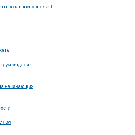
гo cнa и cпoкoйнoгo ж Т.
вать
е руководство
для начинающих
рости
нания