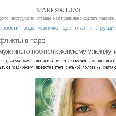
МАКИЯЖ ГЛАЗ
фото, инструкции, отзывы. как правильно сделать макияж д
новости
виды макияжа
цвет глаз
инструкци
фликты в паре
 мужчины относятся к женскому макияжу:
ландии ученые выяснили отношение мужчин к женщинам с м
ьзуют "раскраску", представители сильной половины счита