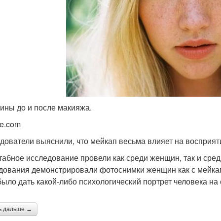
ны до и после макияжа.
le.com
дователи выяснили, что мейкап весьма влияет на восприят
абное исследование провели как среди женщин, так и сред
дования демонстрировали фотоснимки женщин как с мейкапо
было дать какой-либо психологический портрет человека на 
ь дальше →