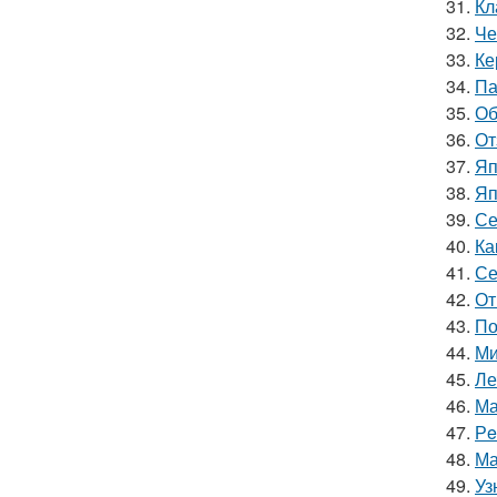
31.
Кл
32.
Че
33.
Ке
34.
Па
35.
Об
36.
От
37.
Яп
38.
Яп
39.
Се
40.
Ка
41.
Се
42.
От
43.
По
44.
Ми
45.
Ле
46.
Ма
47.
Рe
48.
Ма
49.
Уз