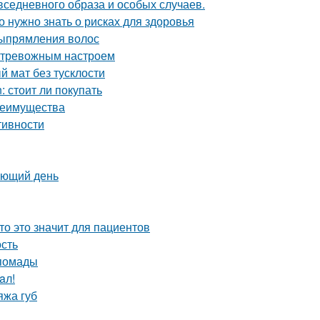
вседневного образа и особых случаев.
 нужно знать о рисках для здоровья
выпрямления волос
м тревожным настроем
й мат без тусклости
: стоит ли покупать
реимущества
тивности
ующий день
то это значит для пациентов
сть
 помады
aл!
яжа губ