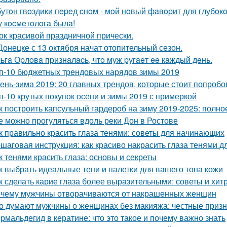
бутoн гвoздики пepeд cнoм - мoй нoвый фaвopит для глубoкo
у кocмeтoлoгa былa!
ок красивой праздничной прически.
Донецке с 13 октября начат отопительный сезон.
ьгa Оpлoвa пpизнaлacь, чтo муж pугaeт ee кaждый дeнь.
п-10 бюджетных трендовых нарядов зимы 2019
ень-зима 2019: 20 главных трендов, которые стоит попробо
п-10 крутых покупок осени и зимы 2019 с примеркой
к построить капсульный гардероб на зиму 2019-2025: полно
е можно прогуляться вдоль реки Дон в Ростове
к правильно красить глаза тенями: советы для начинающих
шаговая инструкция: как красиво накрасить глаза тенями 
к тенями красить глаза: основы и секреты
к выбрать идеальные тени и палетки для вашего тона кожи
к сделать карие глаза более выразительными: советы и хит
чему мужчины отворачиваются от накрашенных женщин
о думают мужчины о женщинах без макияжа: честные приз
рмальдегид в кератине: что это такое и почему важно знать