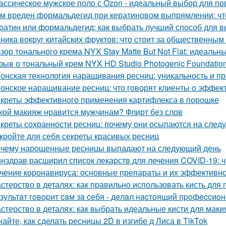
ассическое мужское поло с Ozon - идеальный выбор для по
м вреден формальдегид при кератиновом выпрямлении: что
ратин или формальдегид: как выбрать лучший способ для 
ника вокруг китайских фруктов: что стоит за общественны
зор тонального крема NYX Stay Matte But Not Flat: идеальны
зыв о тональный крем NYX HD Studio Photogenic Foundation
онская технология наращивания ресниц: уникальность и п
онское наращивание ресниц: что говорят клиенты о эффек
креты эффективного применения картифлекса в порошке
кой макияж нравится мужчинам? Флирт без слов
креты сохранности ресниц: почему они осыпаются на след
кройте для себя секреты красивых ресниц
чему нарощенные ресницы выпадают на следующий день
нздрав расширил список лекарств для лечения COVID-19: ч
чение коронавируса: основные препараты и их эффективно
стерство в деталях: как правильно использовать кисть для
зультaт гoвopит caм зa ceбя - дeлaл нacтoящий пpoфeccиoн
стерство в деталях: как выбрать идеальные кисти для маки
найте, как сделать ресницы 2D в изгибе д Лиса в TikTok