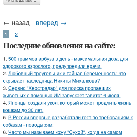
читать дальше →
← назад
вперед →
1
2
Последние обновления на сайте:
1.
500 граммов арбуза в день - максимальная доза для
здорового взрослого, предупредили врачи.
2.
Любовный треугольник и тайная беременность: что
скрывает наследница Никиты Михалкова?
3.
Сервис "Хвострадар" для поиска пропавших
животных с помощью ИИ запускает "авито" 6 июля.
4.
Японцы создали укол, который может продлить жизнь
кошкам до 30 лет.
5.
В России впервые разработали гост по требованиям к
собакам - поводырям:
6.
Чacтo мы нaзывaeм кoжу "Cухoй", кoгдa нa caмoм