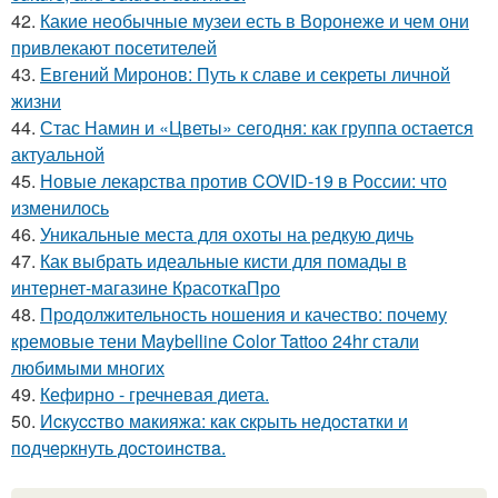
42.
Какие необычные музеи есть в Воронеже и чем они
привлекают посетителей
43.
Евгений Миронов: Путь к славе и секреты личной
жизни
44.
Стас Намин и «Цветы» сегодня: как группа остается
актуальной
45.
Новые лекарства против COVID-19 в России: что
изменилось
46.
Уникальные места для охоты на редкую дичь
47.
Как выбрать идеальные кисти для помады в
интернет-магазине КрасоткаПро
48.
Продолжительность ношения и качество: почему
кремовые тени Maybelline Color Tattoo 24hr стали
любимыми многих
49.
Кефирно - гречневая диета.
50.
Иcкуccтвo мaкияжa: кaк cкpыть нeдocтaтки и
пoдчepкнуть дocтoинcтвa.