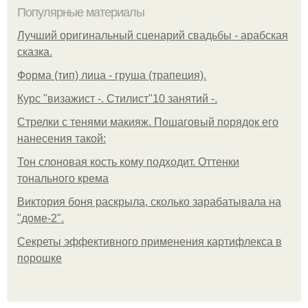
Популярные материалы
Лучший оригинальный сценарий свадьбы - арабская
сказка.
Форма (тип) лица - груша (трапеция).
Курс "визажист -. Стилист"10 занятий -.
Стрелки с тенями макияж. Пошаговый порядок его
нанесения такой:
Тон слоновая кость кому подходит. Оттенки
тонального крема
Виктория боня раскрыла, сколько зарабатывала на
"доме-2".
Секреты эффективного применения картифлекса в
порошке