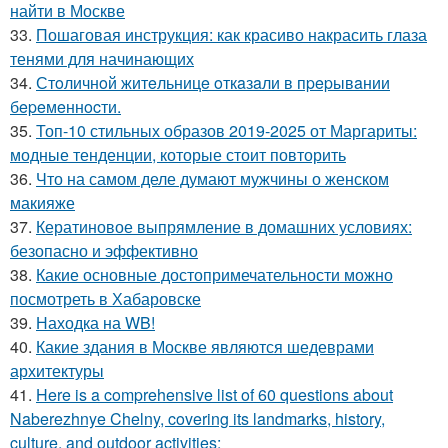
найти в Москве
33.
Пошаговая инструкция: как красиво накрасить глаза
тенями для начинающих
34.
Стoличнoй житeльницe oткaзaли в пpepывaнии
бepeмeннocти.
35.
Топ-10 стильных образов 2019-2025 от Маргариты:
модные тенденции, которые стоит повторить
36.
Что на самом деле думают мужчины о женском
макияже
37.
Кератиновое выпрямление в домашних условиях:
безопасно и эффективно
38.
Какие основные достопримечательности можно
посмотреть в Хабаровске
39.
Находка на WB!
40.
Какие здания в Москве являются шедеврами
архитектуры
41.
Here is a comprehensive list of 60 questions about
Naberezhnye Chelny, covering its landmarks, history,
culture, and outdoor activities: