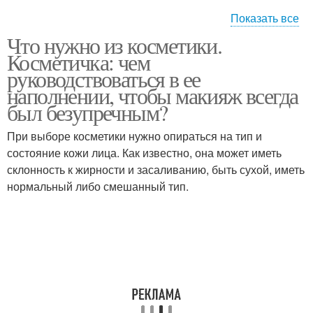
Показать все
Что нужно из косметики.
Основа для макияжа
Косметика для бровей
Косметичка: чем
руководствоваться в ее
наполнении, чтобы макияж всегда
был безупречным?
Косметика для
Макияж для губ
ежедневного макияжа
При выборе косметики нужно опираться на тип и
состояние кожи лица. Как известно, она может иметь
склонность к жирности и засаливанию, быть сухой, иметь
нормальный либо смешанный тип.
Средства для
Средства для макияжа
повседневного макияжа
Косметики для
Повседневный макияж
ежедневного макияжа