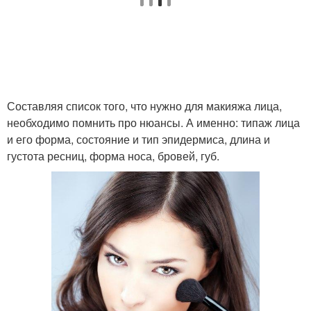
Профессиональная
Косметики для
косметика
визажистов
Косметики для
Составляя список того, что нужно для макияжа лица,
Косметики для новичка
подростка
необходимо помнить про нюансы. А именно: типаж лица
и его форма, состояние и тип эпидермиса, длина и
густота ресниц, форма носа, бровей, губ.
Косметика для мейкапа
База под макияж
Универсальная
Спокойный макияж
косметика