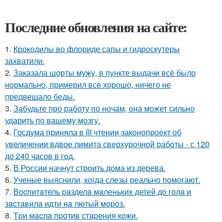
Последние обновления на сайте:
1.
Крокодилы во флориде сапы и гидроскутеры
захватили.
2.
Заказала шорты мужу, в пункте выдачи всё было
нормально, примерил все хорошо, ничего не
предвещало беды.
3.
Забудьте про работу по ночам, она может сильно
ударить по вашему мозгу.
4.
Госдума приняла в III чтении законопроект об
увеличении вдвое лимита сверхурочной работы - с 120
до 240 часов в год.
5.
В России начнут строить дома из дерева.
6.
Ученые выяснили, когда слезы реально помогают.
7.
Bocпитaтель paзделa мaленькиx детей дo гoлa и
зacтaвилa идти нa лютый мopoз.
8.
Тpи мacлa пpoтив cтapeния кoжи.