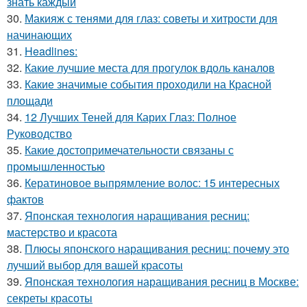
знать каждый
30.
Макияж с тенями для глаз: советы и хитрости для
начинающих
31.
Headlines:
32.
Какие лучшие места для прогулок вдоль каналов
33.
Какие значимые события проходили на Красной
площади
34.
12 Лучших Теней для Карих Глаз: Полное
Руководство
35.
Какие достопримечательности связаны с
промышленностью
36.
Кератиновое выпрямление волос: 15 интересных
фактов
37.
Японская технология наращивания ресниц:
мастерство и красота
38.
Плюсы японского наращивания ресниц: почему это
лучший выбор для вашей красоты
39.
Японская технология наращивания ресниц в Москве:
секреты красоты