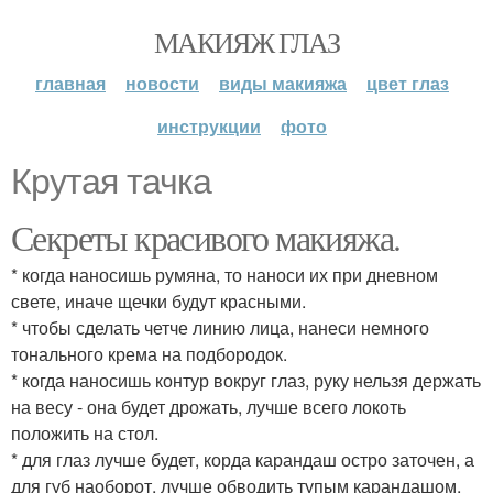
МАКИЯЖ ГЛАЗ
главная
новости
виды макияжа
цвет глаз
инструкции
фото
Крутая тачка
Секреты красивого макияжа.
* когда наносишь румяна, то наноси их при дневном
свете, иначе щечки будут красными.
* чтобы сделать четче линию лица, нанеси немного
тонального крема на подбородок.
* когда наносишь контур вокруг глаз, руку нельзя держать
на весу - она будет дрожать, лучше всего локоть
положить на стол.
* для глаз лучше будет, корда карандаш остро заточен, а
для губ наоборот, лучше обводить тупым карандашом,