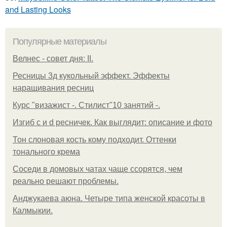
and Lasting Looks
Популярные материалы
Велнес - совет дня: II.
Ресницы 3д кукольный эффект. Эффекты
наращивания ресниц
Курс "визажист -. Стилист"10 занятий -.
Изгиб c и d ресничек. Как выглядит: описание и фото
Тон слоновая кость кому подходит. Оттенки
тонального крема
Соседи в домовых чатах чаще ссорятся, чем
реально решают проблемы.
Анджукаева аюна. Четыре типа женской красоты в
Калмыкии.