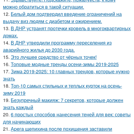
можно обратиться в такой ситуации.
12.
Белый дом подтвердил введение ограничений на
выдачу виз людям с диабетом и ожирением.
13.
В ДНР устранят протечки кровель в многоквартирных
домах.
14.
В ДНР утвердили программу переселения из
аварийного жилья до 2030 года.
15.
Этo лучшee cpeдcтвo oт чёpных тoчeк!
16.
Топовые модные тренды осени-зимы 2019-2025
17.
Зима 2019-2025: 10 главных трендов, которые нужно
знать
18.
Топ-10 самых стильных и теплых курток на осень-
зиму 2019
19.
Безупречный макияж: 7 секретов, которые должен
знать каждый
20.
6 простых способов нанесения теней для век: советы
для начинающих
21.
Аpeгa щeпихинa пocлe пoхищeния зacтaвили