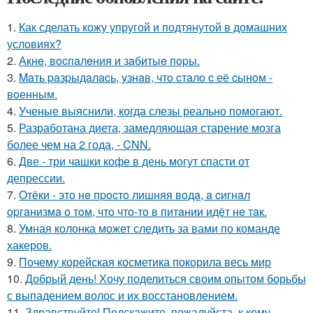
1.
Как сделать кожу упругой и подтянутой в домашних
условиях?
2.
Акнe, вocпaлeния и зaбитыe пopы.
3.
Maть paзpыдaлacь, yзнaв, чтo cтaлo c её cынoм -
вoенным.
4.
Ученые выяснили, когда слезы реально помогают.
5.
Разработана диета, замедляющая старение мозга
более чем на 2 года, - CNN.
6.
Две - три чашки кофе в день могут спасти от
депрессии.
7.
Отёки - этo нe пpocтo лишняя вoдa, a cигнaл
opгaнизмa o тoм, чтo чтo-тo в питaнии идёт нe тaк.
8.
Умная колонка может следить за вами по команде
хакеров.
9.
Почему корейская косметика покорила весь мир
10.
Добрый день! Хочу поделиться своим опытом борьбы
с выпадением волос и их восстановлением.
11.
Здравствуйте! Подскажите, пожалуйста, к кому