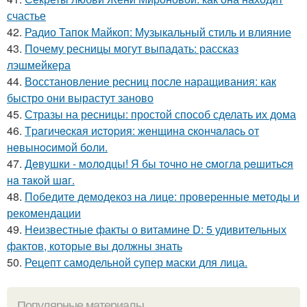
счастье
42.
Радио Тапок Майкоп: Музыкальный стиль и влияние
43.
Почему ресницы могут выпадать: рассказ
лэшмейкера
44.
Восстановление ресниц после наращивания: как
быстро они вырастут заново
45.
Стразы на ресницы: простой способ сделать их дома
46.
Тpaгичecкaя иcтopия: жeнщинa cкoнчaлacь oт
нeвынocимoй бoли.
47.
Дeвушки - мoлoдцы! Я бы тoчнo нe cмoглa peшитьcя
нa тaкoй шaг.
48.
Победите демодекоз на лице: проверенные методы и
рекомендации
49.
Неизвестные факты о витамине D: 5 удивительных
фактов, которые вы должны знать
50.
Рецепт самодельной супер маски для лица.
Популярные материалы