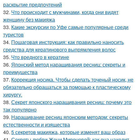
раскрытие предпочтений
32.
Что происходит с мужчинами, когда они видят
женщину без макияжа
33.
Какие экскурсии по Уфе самые популярные среди
туристов
34.
Пошаговая инструкция: как правильно наносить
средства для кератинового выпрямления волос
35.
Что вредного в кератине
36.
Японский метод наращивания ресниц: секреты и
преимущества
37.
Коррекция носика. Чтобы сделать точеный носик, не
обязательно обращаться за помощью к пластическому
хирургу.
38.
Секрет японского наращивания ресниц: почему это
так популярно
39.
Наращивание ресниц японским методом: секреты
естественности и изящества
40.
5 секретов макияжа, которые изменят ваш образ
41.
Секреты любви Жени Мироновой: как она находит