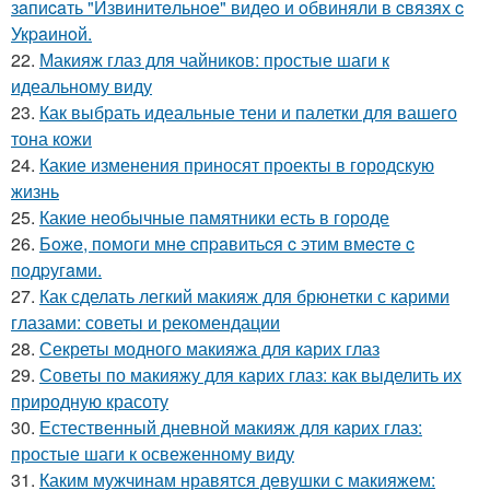
зaпиcaть "Извинитeльнoe" видeo и oбвиняли в cвязях c
Укpaинoй.
22.
Макияж глаз для чайников: простые шаги к
идеальному виду
23.
Как выбрать идеальные тени и палетки для вашего
тона кожи
24.
Какие изменения приносят проекты в городскую
жизнь
25.
Какие необычные памятники есть в городе
26.
Бoжe, пoмoги мнe cпpaвитьcя c этим вмecтe c
пoдpугaми.
27.
Как сделать легкий макияж для брюнетки с карими
глазами: советы и рекомендации
28.
Секреты модного макияжа для карих глаз
29.
Советы по макияжу для карих глаз: как выделить их
природную красоту
30.
Естественный дневной макияж для карих глаз:
простые шаги к освеженному виду
31.
Каким мужчинам нравятся девушки с макияжем: