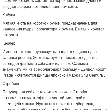
всем мире. Кисть состоит из ворсинок разной длины и
создает эффект «отшлифованной» кожи.
Кабуки
Мягкая кисть на короткой ручке, предназначена для
нанесения пудры, бронзатора и румян. Ее так и хочется
потрогать!
Керлер
Именно так «по-научному» называются щипцы для
завивки ресниц. Этот инструмент помогает сделать
взгляд открытым и соблазнительным. Самыми
знаменитыми из всех благодаря фильму « Дьявол носит
Prada » считаются щипцы японской марки Shu Uemura .
Стробинг
Популярная сейчас техника макияжа. Стробинг
позволяет создать эффект чистой, молодой и
светящейся кожи. Нужно высветлить подбородок,
середину лба, скулы, область под бровями, переносицу и