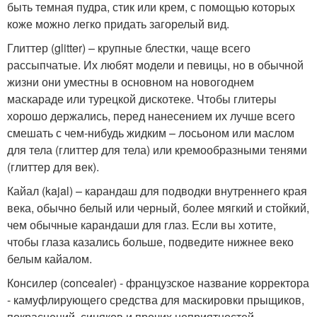
быть темная пудра, стик или крем, с помощью которых
коже можно легко придать загорелый вид.
Глиттер (glitter) – крупные блестки, чаще всего
рассыпчатые. Их любят модели и певицы, но в обычной
жизни они уместны в основном на новогоднем
маскараде или турецкой дискотеке. Чтобы глитеры
хорошо держались, перед нанесением их лучше всего
смешать с чем-нибудь жидким – лосьоном или маслом
для тела (глиттер для тела) или кремообразными тенями
(глиттер для век).
Кайал (kajal) – карандаш для подводки внутреннего края
века, обычно белый или черный, более мягкий и стойкий,
чем обычные карандаши для глаз. Если вы хотите,
чтобы глаза казались больше, подведите нижнее веко
белым кайалом.
Консилер (concealer) - французское название корректора
- камуфлирующего средства для маскировки прыщиков,
покраснений, синяков и прочих неприятностей.