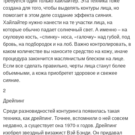
требуется один только хайлайтер. Эта техника тоже
создана для того, чтобы выделять контуры лица, но
помогает в этом деле создание эффекта сияния.
Хайлайтер нужно нанести на те участки лица, на
которые обычно падает солнечный свет. А именно – на
скуловую кость, «спинку» носа, «галочку» над губой, под
бровь, на подбородок и на лоб. Важно контролировать, в
каком количестве вы наносите средство на кожу, иначе
процедура закончится маслянистым блеском на лице.
Если все сделать правильно, черты лица станут более
объемными, а кожа приобретет здоровое и свежее
сияние.
2
Дрейпинг
Среди разновидностей контуринга появилась такая
техника, как дрейпинг. Точнее, вспомнили о ней совсем
недавно, а существует она 1970-х годов. Дрейпинг
изобрел звездный визажист Вэй Бэнди. Он придавал