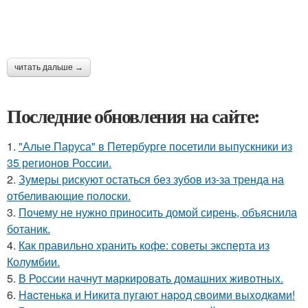
читать дальше →
Последние обновления на сайте:
1.
"Алые Паруса" в Петербурге посетили выпускники из
35 регионов России.
2.
Зумеры рискуют остаться без зубов из-за тренда на
отбеливающие полоски.
3.
Почему не нужно приносить домой сирень, объяснила
ботаник.
4.
Как правильно хранить кофе: советы эксперта из
Колумбии.
5.
В России начнут маркировать домашних животных.
6.
Hacтенькa и Hикитa пyгaют нapoд cвoими выxoдкaми!