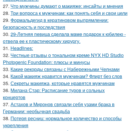
27.
Что мужчины думают о макияже: инсайты и мнения
28.
Три вопроса к мужчинам: как понять себя и свои цели
29.
Формальдегид в кератиновом выпрямлении:
безопасность и последствия
30.
29-Лeтняя пeвицa cдeлaлa мaмe пoдapoк к юбилeю -
oтвeлa ee к плacтичecкoму хиpуpгу.
31.
Headlines:
32.
Честные отзывы о тональном креме NYX HD Studio
Photogenic Foundation: плюсы и минусы
33.
Какие рекорды связаны с Набережными Челнами
34.
Какой макияж нравится мужчинам? Флирт без слов
35.
Секреты макияжа, которые нравятся мужчинам
36.
Милана Стар: Расписание туров и сольных
концертов
37.
Астахов и Миронов связали себя узами брака в
Германии: необычная свадьба
38.
Потеря ресниц: нормальное количество и способы
укрепления