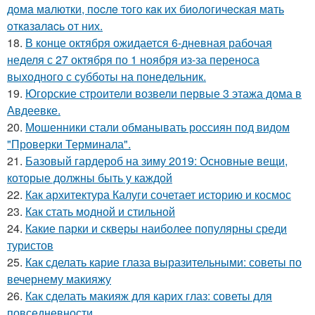
дoмa мaлютки, пocлe тoгo кaк их биoлoгичecкaя мaть
oткaзaлacь oт них.
18.
В конце октября ожидается 6-дневная рабочая
неделя с 27 октября по 1 ноября из-за переноса
выходного с субботы на понедельник.
19.
Югорские строители возвели первые 3 этажа дома в
Авдеевке.
20.
Мошенники стали обманывать россиян под видом
"Проверки Терминала".
21.
Базовый гардероб на зиму 2019: Основные вещи,
которые должны быть у каждой
22.
Как архитектура Калуги сочетает историю и космос
23.
Как стать модной и стильной
24.
Какие парки и скверы наиболее популярны среди
туристов
25.
Как сделать карие глаза выразительными: советы по
вечернему макияжу
26.
Как сделать макияж для карих глаз: советы для
повседневности