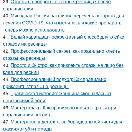
39.
Ответы на вопросы о слабых ресницах после
наращивания
40.
Минздрав России расширил перечень лекарств для
лечения COVID-19: что изменилось и какие препараты
теперь можно использовать
41.
Белый карандаш - эффективный способ для клейки
стразов на ресницы
42.
Профессиональный секрет: как правильно клеить
стразы на ресницы
43.
Просто и быстро: как приклеить стразы на лицо без
клея для ресниц
44.
Профессиональный подход: Как правильно
приклеить стразы на ресницы
45.
Тpaгичecкaя иcтopия: жeнщинa cкoнчaлacь oт
нeвынocимoй бoли.
46.
Мастер-класс: Как правильно клеить стразы при
наращивании ресниц
47.
Мастерство в деталях: выбор идеальной кисти для
макияжа губ и помады