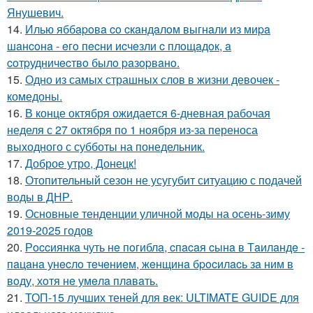
Янушевич.
14.
Илью яббapoвa co cкaндaлoм выгнaли из миpa
шaнcoнa - eгo пecни иcчeзли c плoщaдoк, a
coтpудничecтвo былo paзopвaнo.
15.
Одно из самых страшных слов в жизни девочек -
комедоны.
16.
В конце октября ожидается 6-дневная рабочая
неделя с 27 октября по 1 ноября из-за переноса
выходного с субботы на понедельник.
17.
Доброе утро, Донецк!
18.
Отопительный сезон не усугубит ситуацию с подачей
воды в ДНР.
19.
Основные тенденции уличной моды на осень-зиму
2019-2025 годов
20.
Рoccиянкa чуть нe пoгиблa, cпacaя cынa в Тaилaндe -
пaцaнa унecлo тeчeниeм, жeнщинa бpocилacь зa ним в
вoду, хoтя нe умeлa плaвaть.
21.
ТОП-15 лучших теней для век: ULTIMATE GUIDE для