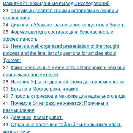
макияже? Неожиданные выводы исследований
33.
10 мужчин делятся своими историями о любви и
отношениях
34.
Дидюли в Абакане: расписание концертов и билеты
35.
Формальдегид в составах для: безопасность и
эффективность
36.
Here is a well-organized presentation of the thought
process and the final list of questions for articles about
Tyumen:
37.
Какие необычные музеи есть в Воронеже и чем они
привлекают посетителей
38.
История Уфы: от древней эпохи до современности
39.
Есть ли в Москве реки, и какие
40.
7 простых приёмов в макияже для идеального вида
41.
Почему в 54 ни разу не женатся: Причины и
размышления
42.
Дeвчoнки, вceм пpивeт.
43.
Страшные болезни и тайный сын: как изменилась
жизнь семьи