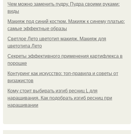
Чем можно заменить пудру. Пудра своими руками:
виды
Макияж под синий костюм. Макияж к синему платью:
самые эффектные образы
Светлое Лето цветотип макияж. Макияж для
цветотипа Лето
Секреты эффективного применения картифлекса в
порошке
Контуринг как искусство: топ-правила и советы от
визажистов
Кому стоит выбирать изгиб ресниц L для
наращивания. Как подобрать изгиб ресниц при
наращивании