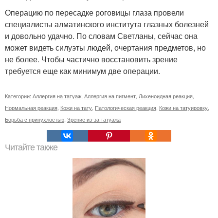
Операцию по пересадке роговицы глаза провели
специалисты алматинского института глазных болезней
и довольно удачно. По словам Светланы, сейчас она
может видеть силуэты людей, очертания предметов, но
не более. Чтобы частично восстановить зрение
требуется еще как минимум две операции.
Категории:
Аллергия на татуаж
,
Аллергия на пигмент
,
Лихеноидная реакция
,
Нормальная реакция
,
Кожи на тату
,
Патологическая реакция
,
Кожи на татуировку
,
Борьба с припухлостью
,
Зрение из-за татуажа
Читайте также