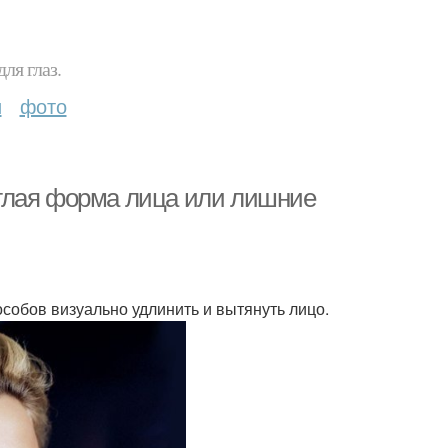
ля глаз.
и
фото
глая форма лица или лишние
собов визуально удлинить и вытянуть лицо.