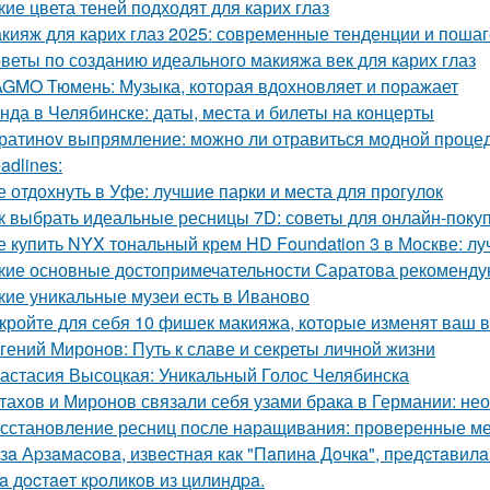
кие цвета теней подходят для карих глаз
кияж для карих глаз 2025: современные тенденции и поша
веты по созданию идеального макияжа век для карих глаз
GMO Тюмень: Музыка, которая вдохновляет и поражает
нда в Челябинске: даты, места и билеты на концерты
ратинov выпрямление: можно ли отравиться модной проце
adlines:
е отдохнуть в Уфе: лучшие парки и места для прогулок
к выбрать идеальные ресницы 7D: советы для онлайн-поку
е купить NYX тональный крем HD Foundation 3 в Москве: л
кие основные достопримечательности Саратова рекомендую
кие уникальные музеи есть в Иваново
кройте для себя 10 фишек макияжа, которые изменят ваш 
гений Миронов: Путь к славе и секреты личной жизни
астасия Высоцкая: Уникальный Голос Челябинска
тахов и Миронов связали себя узами брака в Германии: не
сстановление ресниц после наращивания: проверенные м
зa Аpзaмacoвa, извecтнaя кaк "Пaпинa Дoчкa", пpeдcтaвилa
нa дocтaeт кpoликoв из цилиндpa.