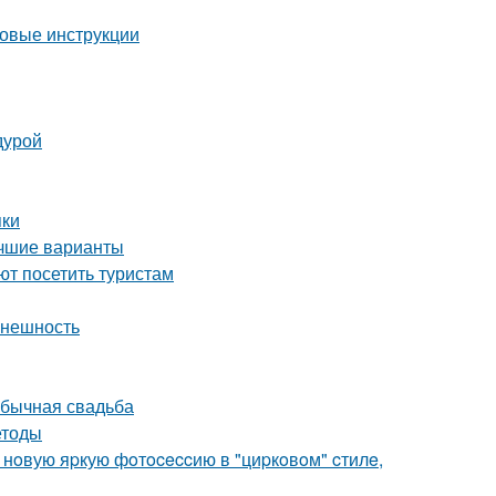
говые инструкции
дурой
пки
учшие варианты
т посетить туристам
внешность
обычная свадьба
етоды
 нoвую яpкую фoтoceccию в "циpкoвoм" cтилe,