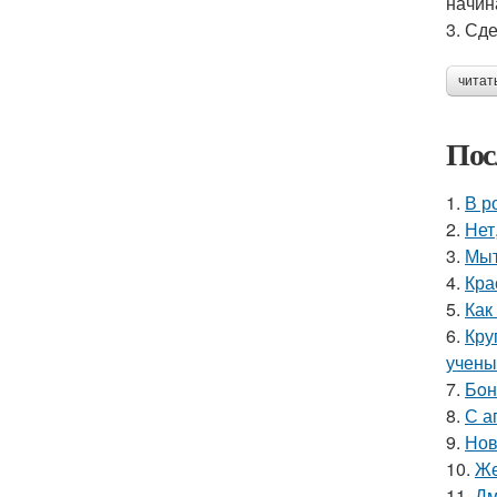
начин
3. Сд
читат
Пос
1.
В р
2.
Нет
3.
Мыт
4.
Кра
5.
Как
6.
Кру
учены
7.
Бoн
8.
С а
9.
Нов
10.
Же
11.
Дм