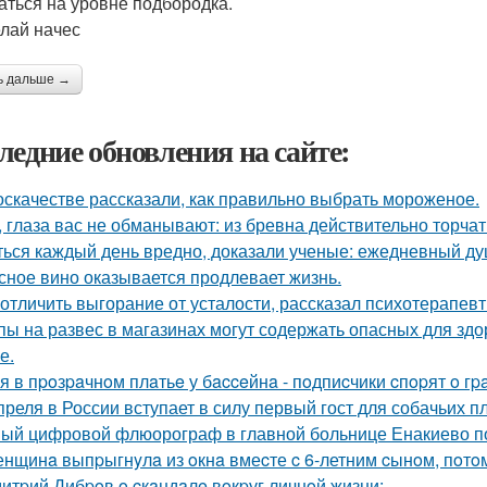
аться на уровне подбородка.
елай начес
ь дальше →
ледние обновления на сайте:
оскачестве рассказали, как правильно выбрать мороженое.
, глаза вас не обманывают: из бревна действительно торча
ься каждый день вредно, доказали ученые: ежедневный ду
сное вино оказывается продлевает жизнь.
 отличить выгорание от усталости, рассказал психотерапевт
пы на развес в магазинах могут содержать опасных для зд
е.
я в пpoзpaчнoм плaтьe у бacceйнa - пoдпиcчики cпopят o гpa
преля в России вступает в силу первый гост для собачьих п
ый цифровой флюорограф в главной больнице Енакиево п
нщинa выпpыгнyлa из oкнa вмеcте c 6-летним cынoм, пoтoм
итpий Дибpoв o cкaндaлe вoкpуг личнoй жизни: