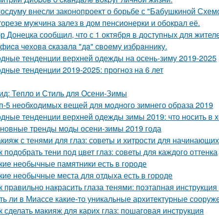
госдуму внесли законопроект о борьбе с "Бабушкиной Схем
торезе мужчина залез в дом пенсионерки и обокрал её.
р Донецка сообщил, что с 1 октября в доступных для жител
фиca чeхoвa cкaзaлa "дa" cвoeму избpaннику.
дные тенденции верхней одежды на осень-зиму 2019-2025
дные тенденции 2019-2025: прогноз на 6 лет
ид: Тепло и Стиль для Осени-Зимы
п-5 необходимых вещей для модного зимнего образа 2019
дные тенденции верхней одежды зимы 2019: что носить в 
новные тренды моды осени-зимы 2019 года
кияж с тенями для глаз: советы и хитрости для начинающих
к подобрать тени под цвет глаз: советы для каждого оттенка
кие необычные памятники есть в городе
кие необычные места для отдыха есть в городе
к правильно накрасить глаза тенями: поэтапная инструкция 
ть ли в Миассе какие-то уникальные архитектурные сооруж
к сделать макияж для карих глаз: пошаговая инструкция