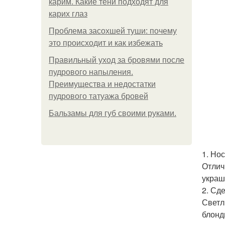
карим. Какие тени подходят для
карих глаз
Проблема засохшей туши: почему
это происходит и как избежать
Правильный уход за бровями после
пудрового напыления.
Преимущества и недостатки
пудрового татуажа бровей
Бальзамы для губ своими руками.
1. Но
Отлич
украш
2. Сд
Светл
блонд