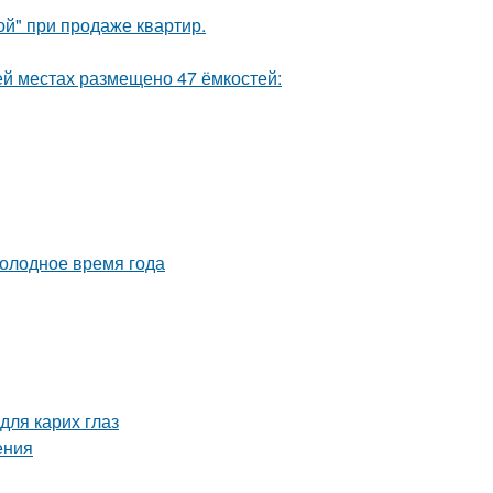
ой" при продаже квартир.
ей местах размещено 47 ёмкостей:
холодное время года
для карих глаз
ения