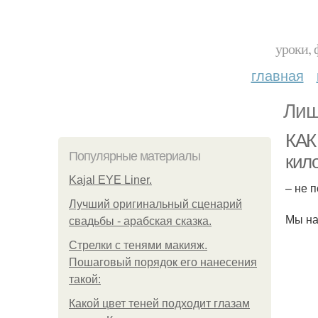
уроки, 
главная
Лиш
КАК
Популярные материалы
кил
Kajal EYE Liner.
– не 
Лучший оригинальный сценарий
Мы на
свадьбы - арабская сказка.
Стрелки с тенями макияж.
Пошаговый порядок его нанесения
такой:
Какой цвет теней подходит глазам