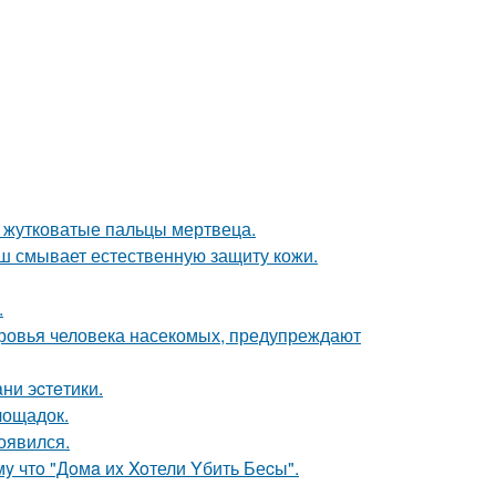
т жутковатые пальцы мертвеца.
ш смывает естественную защиту кожи.
.
оровья человека насекомых, предупреждают
ни эcтeтики.
лощадок.
оявился.
y чтo "Дoмa иx Xoтели Yбить Беcы".