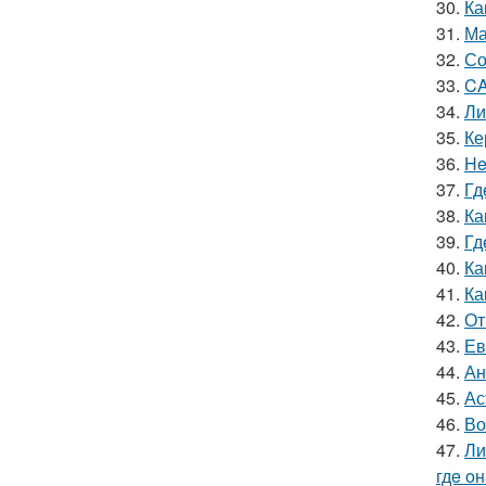
30.
Ка
31.
Ма
32.
Со
33.
CA
34.
Ли
35.
Ке
36.
He
37.
Гд
38.
Ка
39.
Гд
40.
Ка
41.
Ка
42.
От
43.
Ев
44.
Ан
45.
Ас
46.
Во
47.
Ли
гдe o