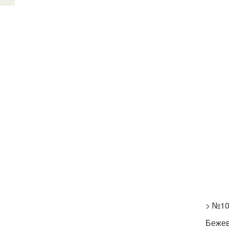
> №10
Бежев