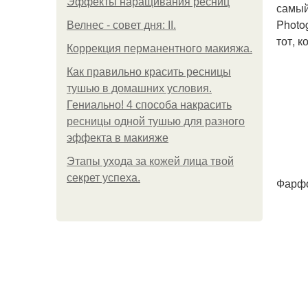
Эффекты наращивания ресниц
самый
Photo
Велнес - совет дня: II.
тот, 
Коррекция перманентного макияжа.
Как правильно красить ресницы
тушью в домашних условия.
Гениально! 4 способа накрасить
ресницы одной тушью для разного
эффекта в макияже
Этапы ухода за кожей лица твой
секрет успеха.
Фарфо