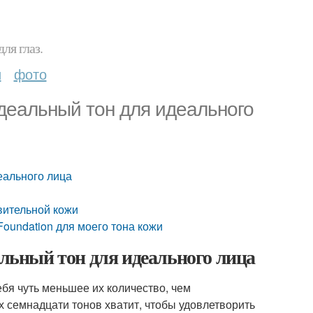
ля глаз.
и
фото
идеальный тон для идеального
еального лица
вительной кожи
oundation для моего тона кожи
альный тон для идеального лица
бя чуть меньшее их количество, чем
х семнадцати тонов хватит, чтобы удовлетворить