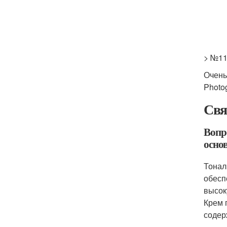
> №11
Очень
Photo
Свя
Вопро
осно
Тонал
обесп
высок
Крем 
содер