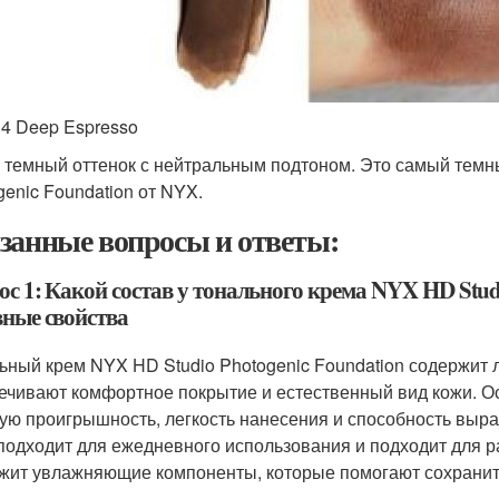
4 Deep Espresso
 темный оттенок с нейтральным подтоном. Это самый темны
genic Foundation от NYX.
занные вопросы и ответы:
с 1: Какой состав у тонального крема NYX HD Studi
вные свойства
ьный крем NYX HD Studio Photogenic Foundation содержит 
ечивают комфортное покрытие и естественный вид кожи. О
ую проигрышность, легкость нанесения и способность выра
подходит для ежедневного использования и подходит для ра
жит увлажняющие компоненты, которые помогают сохранить 