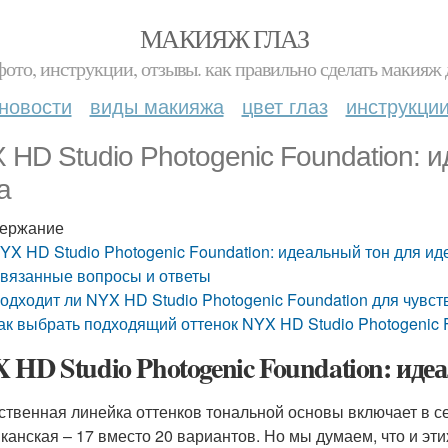
МАКИЯЖ ГЛАЗ
фото, инструкции, отзывы. как правильно сделать макияж д
новости
виды макияжа
цвет глаз
инструкци
 HD Studio Photogenic Foundation: 
а
ержание
YX HD Studio Photogenic Foundation: идеальный тон для ид
вязанные вопросы и ответы
одходит ли NYX HD Studio Photogenic Foundation для чувст
ак выбрать подходящий оттенок NYX HD Studio Photogenic F
 HD Studio Photogenic Foundation: иде
ственная линейка оттенков тональной основы включает в се
канская – 17 вместо 20 вариантов. Но мы думаем, что и эти