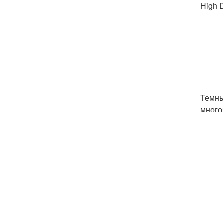
High D
Темны
много