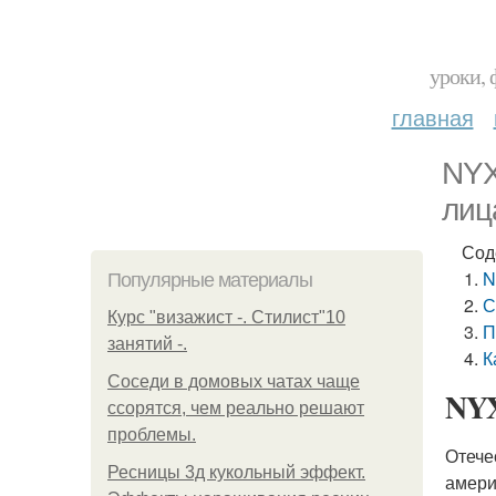
уроки, 
главная
NYX
лиц
Сод
N
Популярные материалы
С
Курс "визажист -. Стилист"10
П
занятий -.
К
Соседи в домовых чатах чаще
NYX
ссорятся, чем реально решают
проблемы.
Отече
Ресницы 3д кукольный эффект.
амери