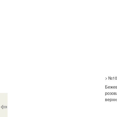
> №10
Бежев
розов
верхн
⇦