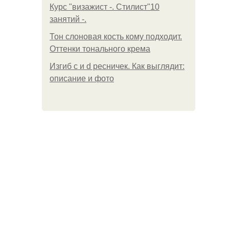
Курс "визажист -. Стилист"10
занятий -.
Тон слоновая кость кому подходит.
Оттенки тонального крема
Изгиб c и d ресничек. Как выглядит:
описание и фото