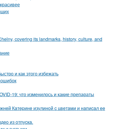
 красивее
ющих
elny, covering its landmarks, history, culture, and
сание
стро и как этого избежать
 ошибок
VID-19: что изменилось и какие препараты
жнeй Кaтepинe изулинoй c цвeтaми и нaпиcaл ee
дeo из oтпуcкa.
ми и густыми