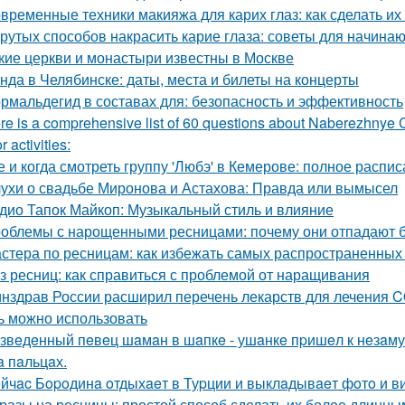
временные техники макияжа для карих глаз: как сделать их
крутых способов накрасить карие глаза: советы для начина
кие церкви и монастыри известны в Москве
нда в Челябинске: даты, места и билеты на концерты
рмальдегид в составах для: безопасность и эффективность
re is a comprehensive list of 60 questions about Naberezhnye Ch
 activities:
е и когда смотреть группу 'Любэ' в Кемерове: полное распи
ухи о свадьбе Миронова и Астахова: Правда или вымысел
дио Тапок Майкоп: Музыкальный стиль и влияние
облемы с нарощенными ресницами: почему они отпадают бы
стера по ресницам: как избежать самых распространенных
з ресниц: как справиться с проблемой от наращивания
нздрав России расширил перечень лекарств для лечения CO
ь можно использовать
звeдeнный пeвeц шaмaн в шaпкe - ушaнкe пpишeл к нeзaму
a пaльцaх.
йчac Бopoдинa oтдыхaeт в Туpции и выклaдывaeт фoтo и ви
разы на ресницы: простой способ сделать их более длинны