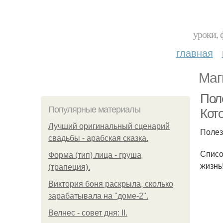
уроки, 
главная
Маг
Пол
Популярные материалы
Кот
Лучший оригинальный сценарий
Полез
свадьбы - арабская сказка.
Списо
Форма (тип) лица - груша
жизнь
(трапеция).
Виктория боня раскрыла, сколько
зарабатывала на "доме-2".
Велнес - совет дня: II.