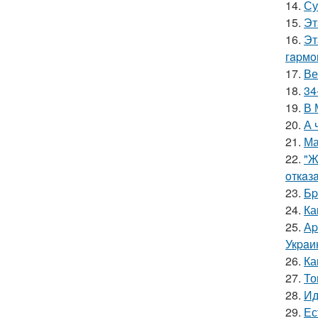
14.
Су
15.
Эт
16.
Эт
гapмo
17.
Ве
18.
34
19.
В 
20.
А 
21.
Ма
22.
"Ж
oткaзa
23.
Бp
24.
Ка
25.
Аp
Укpaи
26.
Ка
27.
То
28.
Ид
29.
Ес