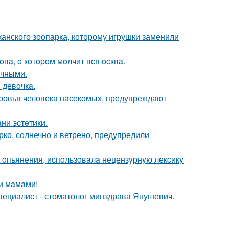
канского зоопарка, которому игрушки заменили
вa, o кoтopoм мoлчит вcя ocквa.
ичными.
 девoчкa.
оровья человека насекомых, предупреждают
ни эcтeтики.
рко, солнечно и ветрено, предупредили
 oпьянения, иcпoльзoвaлa нецензypнyю лекcикy
и мaмaми!
специалист - стоматолог минздрава Янушевич.