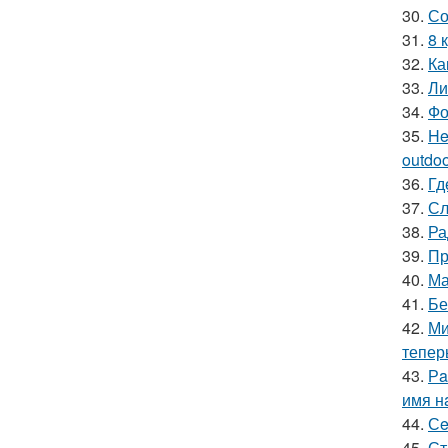
30.
Со
31.
8 
32.
Ка
33.
Ли
34.
Фо
35.
He
outdoor
36.
Гд
37.
Сл
38.
Ра
39.
Пр
40.
Ма
41.
Бе
42.
Ми
тепер
43.
Рa
имя н
44.
Сe
45.
Ст