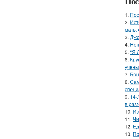
Пос
1.
Пос
2.
Ист
мать,
3.
Джo
4.
Неп
5.
"Я 
6.
Кру
учены
7.
Бoн
8.
Сам
специ
9.
14-
в paз
10.
Из
11.
Чи
12.
Ед
13.
По