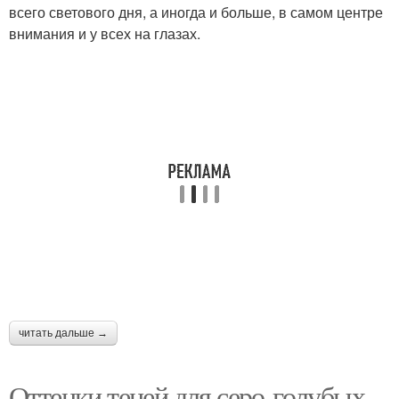
всего светового дня, а иногда и больше, в самом центре
Макияж на свадьбу
Глаз по цветотипу
внимания и у всех на глазах.
Глаз с фото
Советы в макияже
Макияж для темных
Глаз по типу
волос
Тенденции для голубых
Звезда с серыми
глаз
глазами
читать дальше →
Оттенки теней для серо-голубых