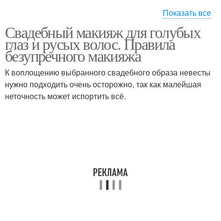
Показать все
Свадебный макияж для голубых
Макияж с волосами
макияж для серых глаз
глаз и русых волос. Правила
безупречного макияжа
К воплощению выбранного свадебного образа невесты
Тени для серо-голубых
нужно подходить очень осторожно, так как малейшая
Поэтапный макияж
глаз
неточность может испортить всё.
Вечерний макияж
Глаз в соответствии
Туши для макияжа
Светлые глаза