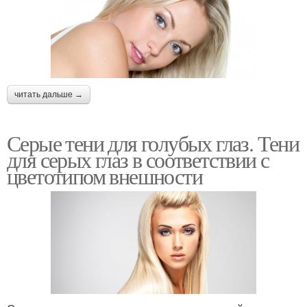
Серые глаза
голубых глаз
Люди с серо-голубыми
Палитра для серых глаз
глазами
читать дальше →
Серые тени для голубых глаз. Тени
Светло-голубые глаза
Темно-голубые глаза
для серых глаз в соответствии с
цветотипом внешности
Идеи для макияжа
❀вечерний макияж
Красивый макияж