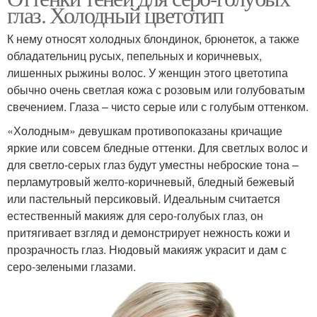
Фотоинструкция по
глаз. Холодный цветотип
Серо-голубые глаза
вечернему макияжу
К нему относят холодных блондинок, брюнеток, а также
обладательниц русых, пепельных и коричневых,
лишенных рыжины волос. У женщин этого цветотипа
обычно очень светлая кожа с розовым или голубоватым
Натуральный макияж
Естественный макияж
свечением. Глаза – чисто серые или с голубым оттенком.
«Холодным» девушкам противопоказаны кричащие
яркие или совсем бледные оттенки. Для светлых волос и
для светло-серых глаз будут уместны неброские тона –
Нюдовый макияж
Макияж для девушек
перламутровый желто-коричневый, бледный бежевый
или пастельный персиковый. Идеальным считается
естественный макияж для серо-голубых глаз, он
притягивает взгляд и демонстрирует нежность кожи и
Лайфхаки для
Цвета в макияже
прозрачность глаз. Нюдовый макияж украсит и дам с
повседневного макияжа
серо-зелеными глазами.
Варианты для серо-