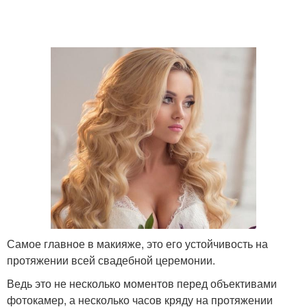
Глаз при правильной
Тени для голубых глаз
технике
Макияж для ярких
Макияж для блондинок
блондинок
Блондинки с голубыми
Фотоинструкция по
глазами
дневному макияжу
Самое главное в макияже, это его устойчивость на
Макияж для брюнеток
Повседневный макияж
протяжении всей свадебной церемонии.
Ведь это не несколько моментов перед объективами
фотокамер, а несколько часов кряду на протяжении