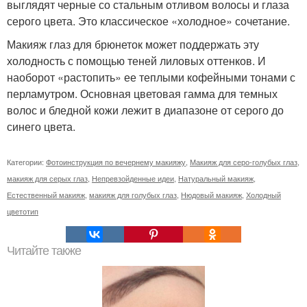
выглядят черные со стальным отливом волосы и глаза
серого цвета. Это классическое «холодное» сочетание.
Макияж глаз для брюнеток может поддержать эту
холодность с помощью теней лиловых оттенков. И
наоборот «растопить» ее теплыми кофейными тонами с
перламутром. Основная цветовая гамма для темных
волос и бледной кожи лежит в диапазоне от серого до
синего цвета.
Категории:
Фотоинструкция по вечернему макияжу
,
Макияж для серо-голубых глаз
,
макияж для серых глаз
,
Непревзойденные идеи
,
Натуральный макияж
,
Естественный макияж
,
макияж для голубых глаз
,
Нюдовый макияж
,
Холодный
цветотип
Читайте также