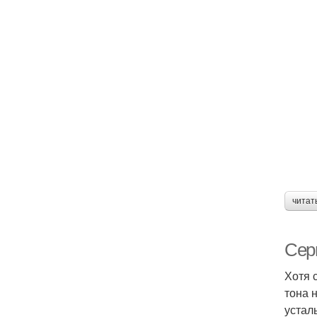
читат
Серы
Хотя 
тона 
устал