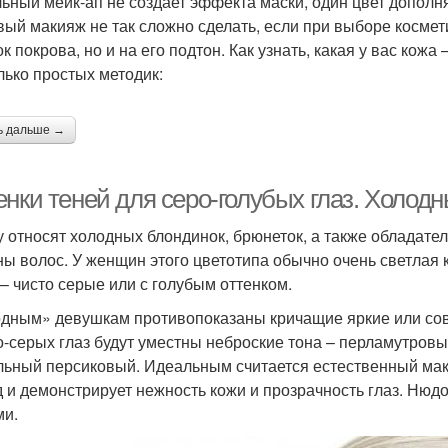
ьный мейк-ап не создает эффекта маски, один цвет дополн
вый макияж не так сложно сделать, если при выборе космет
ок покрова, но и на его подтон. Как узнать, какая у вас кож
лько простых методик:
ь дальше →
енки теней для серо-голубых глаз. Холод
у относят холодных блондинок, брюнеток, а также обладат
ы волос. У женщин этого цветотипа обычно очень светлая 
 – чисто серые или с голубым оттенком.
дным» девушкам противопоказаны кричащие яркие или совс
о-серых глаз будут уместны неброские тона – перламутров
льный персиковый. Идеальным считается естественный маки
д и демонстрирует нежность кожи и прозрачность глаз. Нюд
ми.