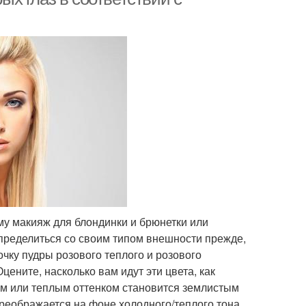
му макияж для блондинки и брюнетки или
определиться со своим типом внешности прежде,
очку пудры розового теплого и розового
цените, насколько вам идут эти цвета, как
ым или теплым оттенком становится землистым
реображается на фоне холодного/теплого тона,