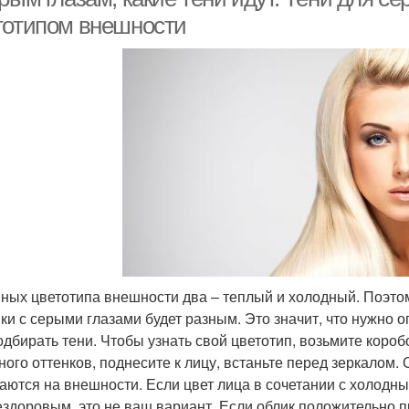
тотипом внешности
ных цветотипа внешности два – теплый и холодный. Поэто
ки с серыми глазами будет разным. Это значит, что нужно 
одбирать тени. Чтобы узнать свой цветотип, возьмите короб
ного оттенков, поднесите к лицу, встаньте перед зеркалом. О
аются на внешности. Если цвет лица в сочетании с холодн
ездоровым, это не ваш вариант. Если облик положительно п