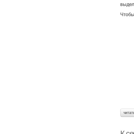
выдел
Чтобы
читат
К се