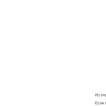
Из эт
Если 