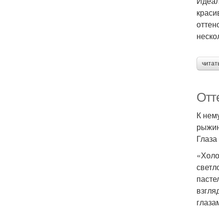
Идеал
краси
оттен
неско
читат
Отт
К нем
рыжин
Глаза
«Холо
светл
пасте
взгля
глаза