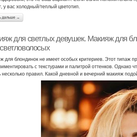
т, у вас холодный/теплый цветотип.
ь дальше →
ияж для светлых девушек. Макияж для б
 светловолосых
ж для блондинок не имеет особых критериев. Этот типаж пр
риментировать с текстурами и палитрой оттенков. Однако 
ь несколько правил. Какой дневной и вечерний макияж под