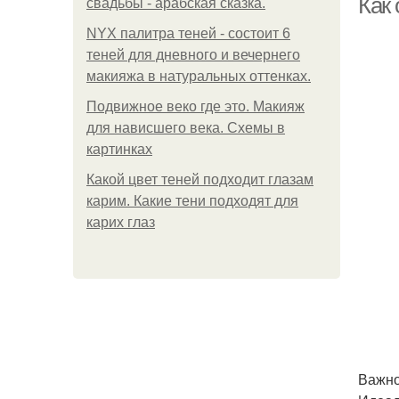
Как 
свадьбы - арабская сказка.
NYX палитра теней - состоит 6
теней для дневного и вечернего
макияжа в натуральных оттенках.
Подвижное веко где это. Макияж
для нависшего века. Схемы в
картинках
Какой цвет теней подходит глазам
карим. Какие тени подходят для
карих глаз
Важно