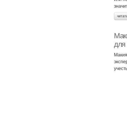
значи
читат
Мак
для
Макия
экспе
учест