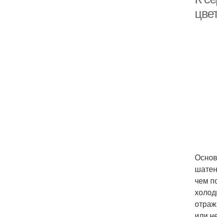
цве
Основ
шатен
чем п
холод
отраж
или н