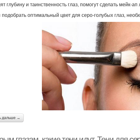
ят глубину и таинственность глаз, помогут сделать мейк-ап
 подобрать оптимальный цвет для серо-голубых глаз, необ
ь дальше →
рым глазам, какие тени идут. Тени для се