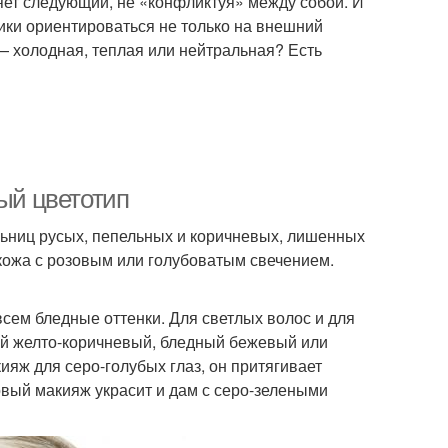
яет следующий, не «конфликтуя» между собой. И
ики ориентироваться не только на внешний
а — холодная, теплая или нейтральная? Есть
ный цветотип
ельниц русых, пепельных и коричневых, лишенных
кожа с розовым или голубоватым свечением.
ем бледные оттенки. Для светлых волос и для
ый желто-коричневый, бледный бежевый или
яж для серо-голубых глаз, он притягивает
овый макияж украсит и дам с серо-зелеными