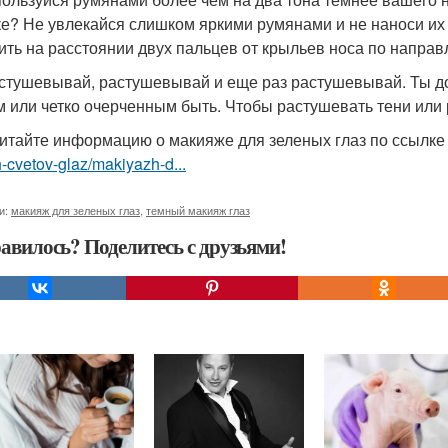
ке? Не увлекайся слишком яркими румянами и не наноси их 
ить на расстоянии двух пальцев от крыльев носа по направ
астушевывай, растушевывай и еще раз растушевывай. Ты д
м или четко очерченным быть. Чтобы растушевать тени или 
итайте информацию о макияже для зеленых глаз по ссылк
-cvetov-glaz/makiyazh-d...
и:
макияж для зеленых глаз
,
темный макияж глаз
авилось? Поделитесь с друзьями!