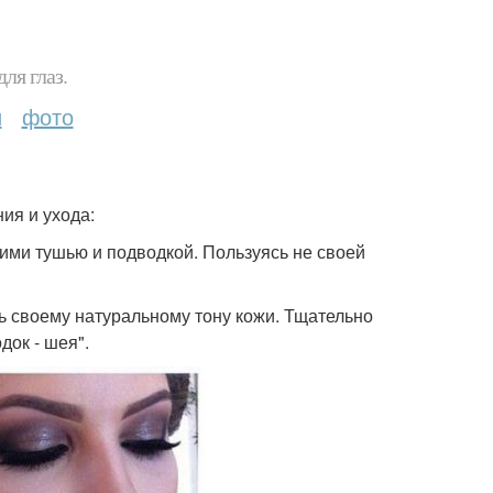
ля глаз.
и
фото
ия и ухода:
оими тушью и подводкой. Пользуясь не своей
ь своему натуральному тону кожи. Тщательно
док - шея".