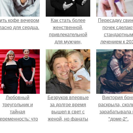
ить кофе вечером
Как стать более
Пересадку сви
пасно для сердца.
женственной,
почек сделаю
привлекательной
стандартны
для мужчин,
лечением к 20
получить осанку и
году в Японии
походку королевы,
акцентировать
внимание на своих
достоинствах?
Любовный
Безруков впервые
Виктория бон
треугольник и
за долгое время
раскрыла, скол
тайная
вышел в свет с
зарабатывала 
еременность: что
женой, но фанаты
"доме-2".
скрывает
не оценили
аследница Никиты
скромную красоту