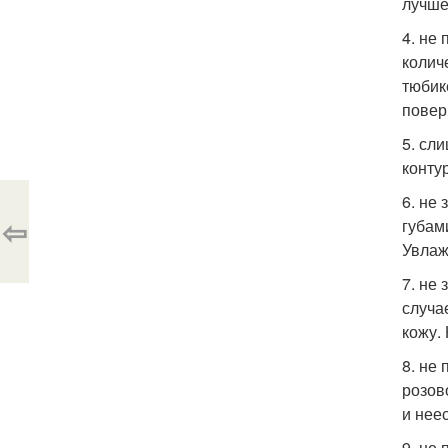
лучше
4. не
колич
тюбик
повер
5. сл
конту
6. не
⇦
губам
Увлаж
7. не
случа
кожу.
8. не
розов
и нее
9. не