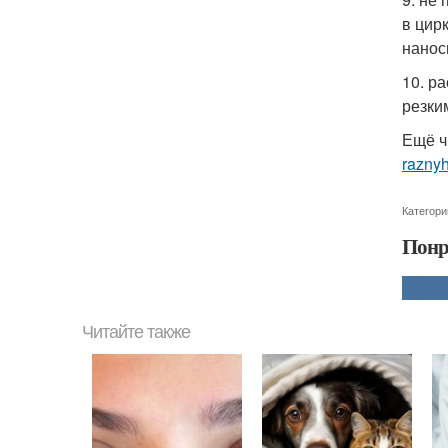
в цир
нанос
10. р
резки
Ещё ч
raznyh
Категори
Понр
Читайте также