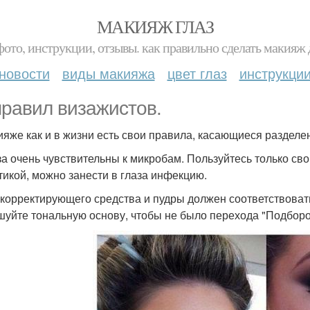
МАКИЯЖ ГЛАЗ
фото, инструкции, отзывы. как правильно сделать макияж д
новости
виды макияжа
цвет глаз
инструкци
правил визажистов.
ияже как и в жизни есть свои правила, касающиеся разделен
аза очень чувствительны к микробам. Пользуйтесь только св
тикой, можно занести в глаза инфекцию.
н корректирующего средства и пудры должен соответствоват
шуйте тональную основу, чтобы не было перехода "Подборо