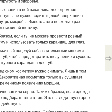
пругость и здоровье.
льзования в ней накапливается огромное
 тушь, не нужно водить щеткой вверх-вниз в
нутрь микробы. Вместо этого несколько раз
 вытаскивай щеточку.
бразом, если ты не можете провести ровный
му и использовать только карандаш для глаз.
м смачный поцелуй соблазнительными мягкими
⇨
 губ, чтобы предотвратить шелушение и сухость.
нтурного карандаша для губ.
ред сном косметику нужно снимать. Лишь в том
. Декоративная косметика только высушивает
девременному появлению морщин.
ричневая или серая. Таким образом, если одежда
но подбирать тени в тон. Это выглядит вульгарно
 действует.
 натурального румянца. Собираешься выступать