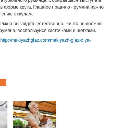
в форме круга. Главное правило - румяна нужно
лению к скулам.
олжна выглядеть естественно. Ничто не должно
румяна, воспользуйся кисточками и щетками.
е
http://makiyazhglaz.com/makiyazh-glaz-dlya-