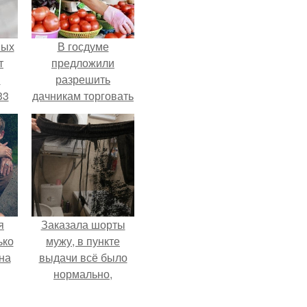
ных
В госдуме
т
предложили
м
разрешить
33
дачникам торговать
.
своей
сельхозпродукцией
в людных местах.
я
Заказала шорты
ько
мужу, в пункте
на
выдачи всё было
нормально,
примерил все
хорошо, ничего не