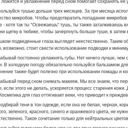
 ложится и увлажнение перед сном помогает сохранять ее у
 пользуйся тушью дольше трех месяцев. За три месяца испо
ество микробов. Чтобы предотвратить попадание микробов в
е - хотя так ты "Освежаешь" тушь, ты также заталкиваешь в
ни щетку в тюбике, чтобы зачерпнуть больше туши, в затем
ишком подведенные глаза выглядят неестественно. Таким о
р, возможно, стоит свести использование подводки к миниму
 забывай постоянно увлажнять губы. Нет ничего лучше, че
и. В холодную погоду обязательно пользуйся бальзамом для
нение также будет полезно при использовании помады и ко
 забывай перед сном снимать макияж. Мы все знаем, что пе
е, если этого не делать, ускоряется процесс старения кожи
 Косметика для глаз оттягивает веки, что приводит к преж
 подбирай тени в тон одежде, если она не белая, черная, ко
ого, зеленого, красного, синего и оранжевого цвета, не нуж
стественно. Такое сочетание только для нейтральных цветов
 пользуйся румянами более чем на два тона темнее вашего