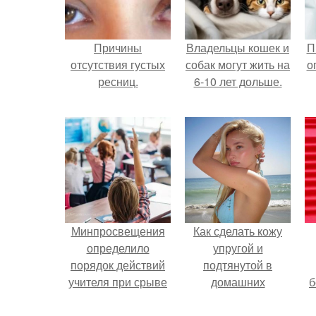
Причины
Владельцы кошек и
П
отсутствия густых
собак могут жить на
о
ресниц.
6-10 лет дольше.
Минпросвещения
Как сделать кожу
определило
упругой и
порядок действий
подтянутой в
учителя при срыве
домашних
б
урока.
условиях?
н