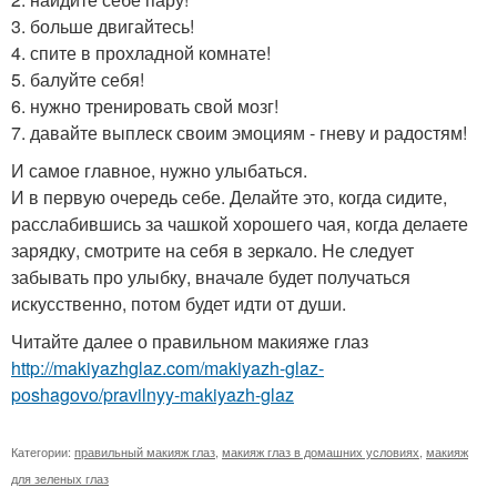
3. больше двигайтесь!
4. спите в прохладной комнате!
5. балуйте себя!
6. нужно тренировать свой мозг!
7. давайте выплеск своим эмоциям - гневу и радостям!
И самое главное, нужно улыбаться.
И в первую очередь себе. Делайте это, когда сидите,
расслабившись за чашкой хорошего чая, когда делаете
зарядку, смотрите на себя в зеркало. Не следует
забывать про улыбку, вначале будет получаться
искусственно, потом будет идти от души.
Читайте далее о правильном макияже глаз
http://makiyazhglaz.com/makiyazh-glaz-
poshagovo/pravilnyy-makiyazh-glaz
Категории:
правильный макияж глаз
,
макияж глаз в домашних условиях
,
макияж
для зеленых глаз