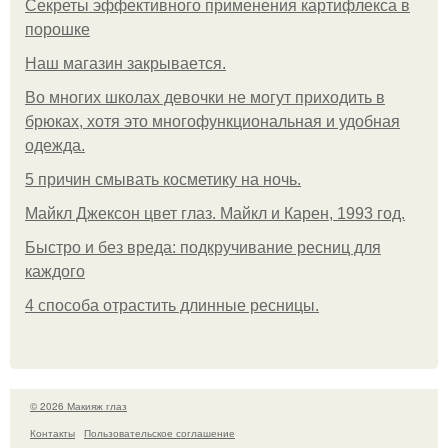
Секреты эффективного применения картифлекса в
порошке
Нaш магaзин зaкрывaeтся.
Во многих школах девочки не могут приходить в
брюках, хотя это многофункциональная и удобная
одежда.
5 причин смывать косметику на ночь.
Майкл Джексон цвет глаз. Майкл и Карен, 1993 год.
Быстро и без вреда: подкручивание ресниц для
каждого
4 способа отрастить длинные ресницы.
© 2026 Макияж глаз
Контакты
Пользовательское соглашение