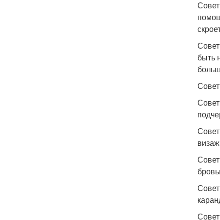
Совет
помощ
скрое
Совет
быть 
больш
Совет
Совет
подче
Совет
визаж
Совет
бровь
Совет
каран
Совет