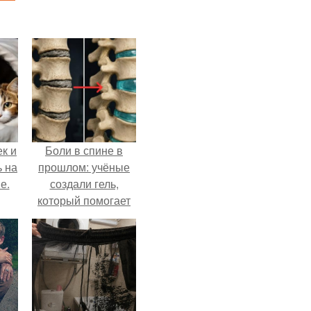
к и
Боли в спине в
ь на
прошлом: учёные
е.
создали гель,
который помогает
восстанавливать
межпозвоночные
диски.