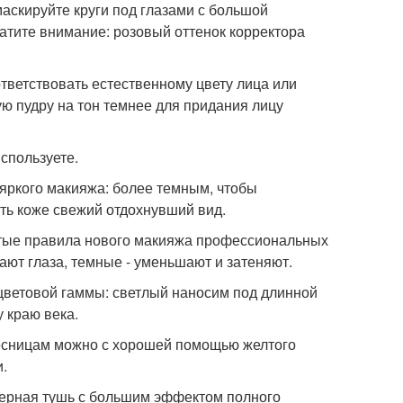
маскируйте круги под глазами с большой
атите внимание: розовый оттенок корректора
ответствовать естественному цвету лица или
ую пудру на тон темнее для придания лицу
используете.
 яркого макияжа: более темным, чтобы
ть коже свежий отдохнувший вид.
лотые правила нового макияжа профессиональных
ают глаза, темные - уменьшают и затеняют.
 цветовой гаммы: светлый наносим под длинной
у краю века.
ресницам можно с хорошей помощью желтого
и.
черная тушь с большим эффектом полного