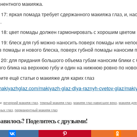
нентного макияжа.
 17: яркая помада требует сдержанного макияжа глаз, и, нао
.
 18: цвет помады должен гармонировать с хорошим цветом 
 19: блеск для губ можно наносить поверх помады или неп
в помады и нового блеска, поверх губной помады наносим 
 20: для придания большого объема губам наносим блики с
ого блика на верхнюю губу и один на нижнюю ровно по ново
ите ещё статьи о макияже для карих глаз
/makiyazhglaz.com/makiyazh-glaz-dlya-raznyh-cvetov-glaz/makiy
и:
вечерний макияж глаз
,
темный макияж глаз
,
макияж глаз нависшее веко
,
макияж для
ных глаз
,
перманентный макияж глаз
авилось? Поделитесь с друзьями!