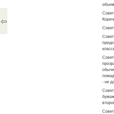
объем
Совет
⇦
Корич
Совет
Совет
предо
класс
Совет
прозр
обычн
помад
- не 
Совет
бумаж
второ
Совет