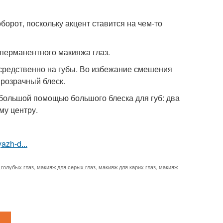
борот, поскольку акцент ставится на чем-то
перманентного макияжа глаз.
осредственно на губы. Во избежание смешения
прозрачный блеск.
 большой помощью большого блеска для губ: два
му центру.
azh-d...
 голубых глаз
,
макияж для серых глаз
,
макияж для карих глаз
,
макияж