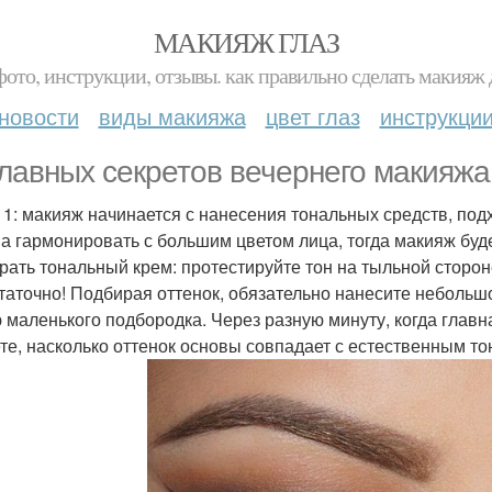
МАКИЯЖ ГЛАЗ
фото, инструкции, отзывы. как правильно сделать макияж д
новости
виды макияжа
цвет глаз
инструкци
главных секретов вечернего макияжа
 1: макияж начинается с нанесения тональных средств, по
а гармонировать с большим цветом лица, тогда макияж буд
рать тональный крем: протестируйте тон на тыльной стороне
таточно! Подбирая оттенок, обязательно нанесите небольш
 маленького подбородка. Через разную минуту, когда главн
те, насколько оттенок основы совпадает с естественным т