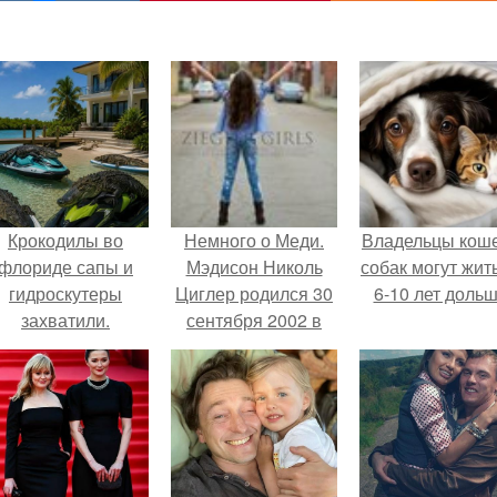
Крокодилы во
Немного о Меди.
Владельцы коше
флориде сапы и
Мэдисон Николь
собак могут жит
гидроскутеры
Циглер родился 30
6-10 лет дольш
захватили.
сентября 2002 в
Питтсбурге, штат
Пенсильвания.