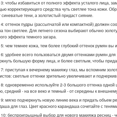
 3: чтобы избавиться от полного эффекта усталого лица, за
ью корректирующего средства чуть светлее тона кожи. Обр
т синеватые тени, а золотистый придаст сияние.
 4: оттенок пудры (рассыпчатой или компактной) должен со
на тон светлее. Для летнего сезона выбирают обычно золот
ого эффекта темного загара.
 5: чем темнее кожа, тем более глубокий оттенок румян вы 
 6: удобнее всего пользоваться двумя оттенками румян для
ркнуть большую форму лица, и более светлым, чтобы прида
 7: приступая к вечернему макияжу глаз, мы вспомним зо
истов: светлые оттенки зрительно увеличивают и подчеркив
 8: одновременно используйте 2-3 большого оттенка одной
ю, средний - на все веко и темный - от середины к внешнем
 9: мягко подчеркнуть новую линию века и придать объем 
даша для глаз. Цвет красного карандаша сочетайте с теням
 10: беспроигрышный выбор для нового макияжа ресниц - 