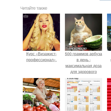
Читайте также
Курс «Визажист-
500 граммов арбуза
профессионал».
в день -
максимальная доза
для здорового
взрослого,
предупредили
врачи.