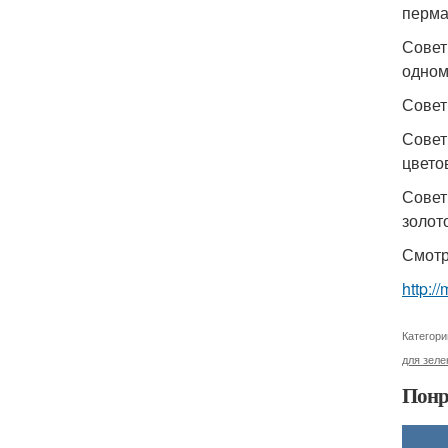
перма
Совет
одном
Совет
Совет
цвето
Совет
золот
Смотр
http:/
Категори
для зеле
Понр