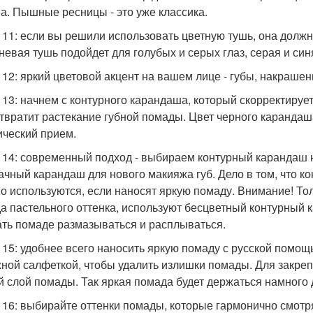
а. Пышные ресницы - это уже классика.
 11: если вы решили использовать цветную тушь, она должн
невая тушь подойдет для голубых и серых глаз, серая и синя
 12: яркий цветовой акцент на вашем лице - губы, накраше
 13: начнем с контурного карандаша, который скорректируе
твратит растекание губной помады. Цвет черного карандаш
ический прием.
 14: современный подход - выбираем контурный карандаш 
ачный карандаш для нового макияжа губ. Дело в том, что 
о используются, если наносят яркую помаду. Внимание! Тол
а пастельного оттенка, используют бесцветный контурный
дать помаде размазываться и расплываться.
 15: удобнее всего наносить яркую помаду с русской помо
ной салфеткой, чтобы удалить излишки помады. Для закре
й слой помады. Так яркая помада будет держаться намного
 16: выбирайте оттенки помады, которые гармонично смотр