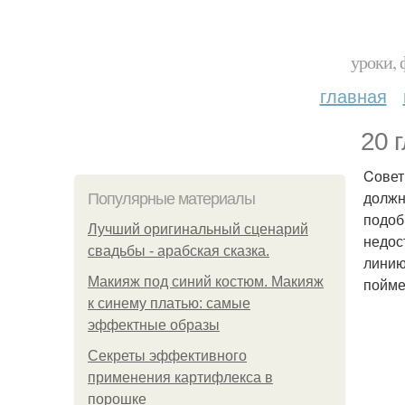
уроки, 
главная
20 
Cовет
должн
Популярные материалы
подоб
Лучший оригинальный сценарий
недос
свадьбы - арабская сказка.
линию
Макияж под синий костюм. Макияж
пойме
к синему платью: самые
эффектные образы
Секреты эффективного
применения картифлекса в
порошке