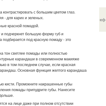
а контрастировать с большим цветом глаз.
⇨
я - для карих и зеленых.
нные красной помадой.
т и подчеркнет большую форму губ и
а подбирается под красную помаду - это
на тон светлее помады или полностью
контурные карандаши в современном макияже
ько в том последнем случае, если красная
 карандаш. Основная функция желтого карандаша
щью кисти. Промокните накрашенные губы
пления помады припудрите губы. Нанесите
 дольше.
ятся на лице даже при полном отсутствии