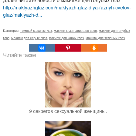
Далее читайте новости о макияже для голубых глаз
http://makiyazhglaz.com/makiyazh-glaz-dlya-raznyh-cvetov-
glaz/makiyazh-d...
Категории:
темный макияж глаз
,
макияж глаз нависшее веко
,
макияж для голубых
глаз
,
макияж для серых глаз
,
макияж для карих глаз
,
макияж для зеленых глаз
Читайте также
9 секретов сексуальной женщины.