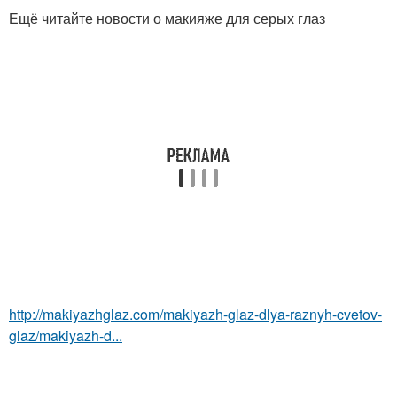
Ещё читайте новости о макияже для серых глаз
http://makiyazhglaz.com/makiyazh-glaz-dlya-raznyh-cvetov-
glaz/makiyazh-d...