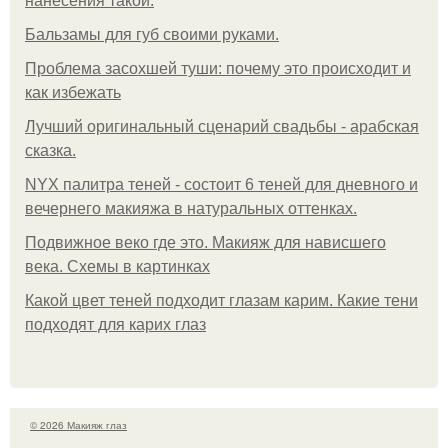
нанесения такой:
Бальзамы для губ своими руками.
Проблема засохшей туши: почему это происходит и
как избежать
Лучший оригинальный сценарий свадьбы - арабская
сказка.
NYX палитра теней - состоит 6 теней для дневного и
вечернего макияжа в натуральных оттенках.
Подвижное веко где это. Макияж для нависшего
века. Схемы в картинках
Какой цвет теней подходит глазам карим. Какие тени
подходят для карих глаз
© 2026 Макияж глаз