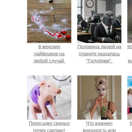
8 женских
Половина людей на
5
лайфхаков на
планете оказалась
любой случай.
"Голубями".
м
Пересадку свиных
Что важнее:
почек сделают
внешность или