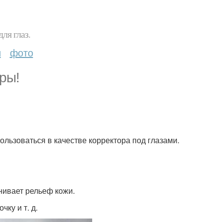
ля глаз.
и
фото
ры!
ользоваться в качестве корректора под глазами.
нивает рельеф кожи.
ку и т. д.