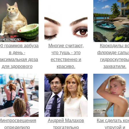
00 граммов арбуза
Многие считают,
Крокодилы в
в день -
что тушь - это
флориде сапы
аксимальная доза
естественно и
гидроскутер
для здорового
красиво.
захватили.
взрослого,
предупредили
врачи.
Минпросвещения
Андрей Малахов
Как сделать ко
определило
трогательно
упругой и