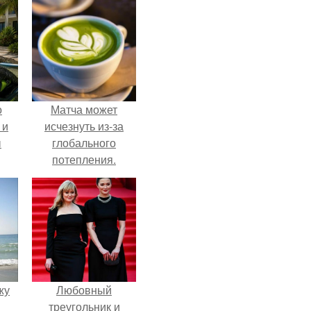
о
Матча может
 и
исчезнуть из-за
ы
глобального
потепления.
жу
Любовный
треугольник и