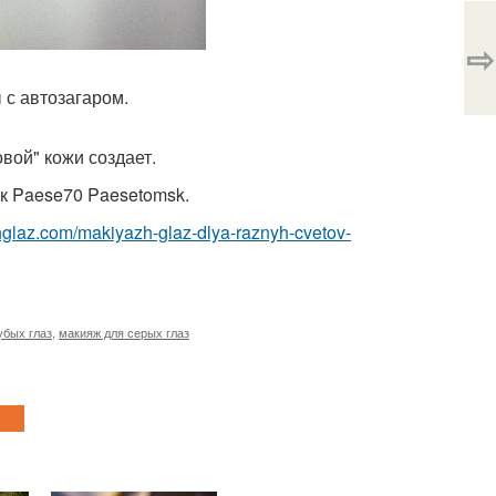
⇨
 с автозагаром.
вой" кожи создает.
ск Paese70 Paesetomsk.
hglaz.com/makiyazh-glaz-dlya-raznyh-cvetov-
убых глаз
,
макияж для серых глаз