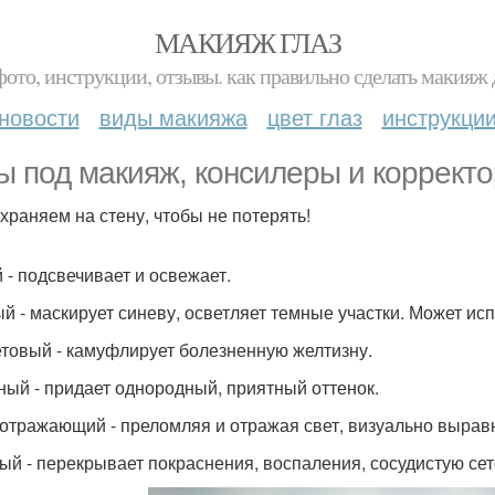
МАКИЯЖ ГЛАЗ
фото, инструкции, отзывы. как правильно сделать макияж д
новости
виды макияжа
цвет глаз
инструкци
ы под макияж, консилеры и корректо
храняем на стену, чтобы не потерять!
 - подсвечивает и освежает.
й - маскирует синеву, осветляет темные участки. Может исп
товый - камуфлирует болезненную желтизну.
ный - придает однородный, приятный оттенок.
отражающий - преломляя и отражая свет, визуально вырав
ый - перекрывает покраснения, воспаления, сосудистую сеточ