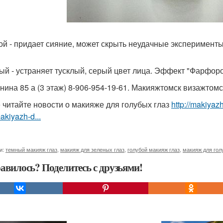
ой - придает сияние, может скрыть неудачные эксперименты
ый - устраняет тусклый, серый цвет лица. Эффект "Фарфоро
енина 85 а (3 этаж) 8-906-954-19-61. Макияжтомск визажтом
 читайте новости о макияже для голубых глаз
http://makiyaz
akiyazh-d...
и:
темный макияж глаз
,
макияж для зеленых глаз
,
голубой макияж глаз
,
макияж для гол
авилось? Поделитесь с друзьями!