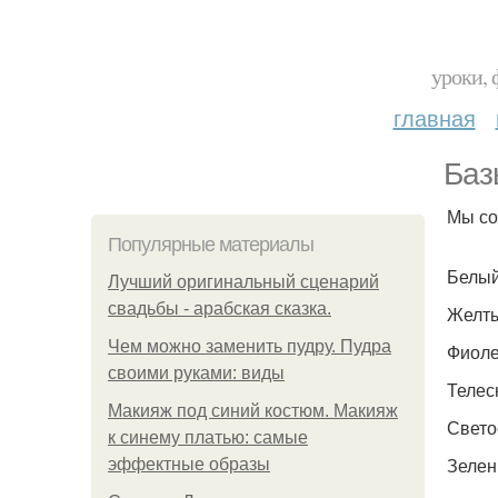
уроки, 
главная
Баз
Мы со
Популярные материалы
Белый
Лучший оригинальный сценарий
свадьбы - арабская сказка.
Желты
Чем можно заменить пудру. Пудра
Фиоле
своими руками: виды
Телес
Макияж под синий костюм. Макияж
Свето
к синему платью: самые
Зелен
эффектные образы