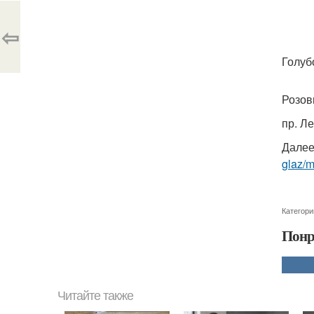
⇦
Голуб
Розов
пр. Л
Далее
glaz/m
Категори
Понр
Читайте также