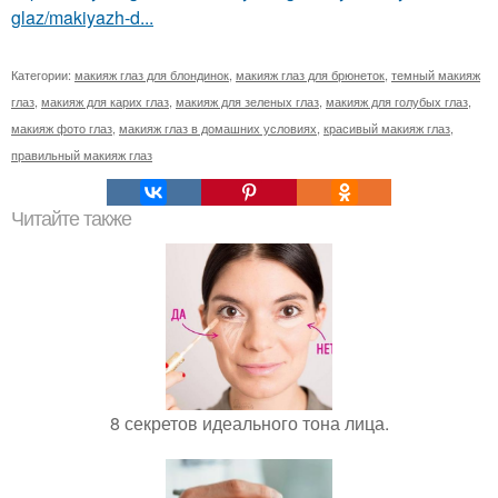
glaz/makiyazh-d...
Категории:
макияж глаз для блондинок
,
макияж глаз для брюнеток
,
темный макияж
глаз
,
макияж для карих глаз
,
макияж для зеленых глаз
,
макияж для голубых глаз
,
макияж фото глаз
,
макияж глаз в домашних условиях
,
красивый макияж глаз
,
правильный макияж глаз
Читайте также
8 секретов идеального тона лица.