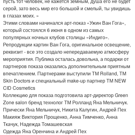
пусть тот человек, не кажется земным, душа его не будет
серой, зато весь мир его большой и смелый, ты увидишь
в глазах моих. »
Этими словами начинался арт-показ «Ужин Ван Гога»,
который состоялся 6 июня в одном из самых
популярных ночных клубов столицы «Индиго».
Репродукции картин Ван Гога, оригинальное освещение,
реквизит - все это создало непередаваемую атмосферу
мероприятия. Публика осталась довольна, а подарки от
партнеров показа оказались дополнительным приятным
впечатлением. Партнерами выступили ТМ Rolland, ТМ
Skin Doctors и специальный make-up партнер ТМ NEW
CID Cosmetics
Коллекцию для показа подготовила арт-директор Green
Zone salon бренд технолог ТМ Ролланд Яна Мельничук.
Прически Яна Мельничук, Никита Калугин, Андрей Пех
Макияж Виктория Прощенко, Анна Тимченко, Анна
Ткачук, Надежда Томашевская
Одежда Яна Оренчина и Андрей Пех