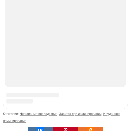
Что важнее: внешность или внутренний мир?
Минпросвещения определило порядок действий учителя
при срыве урока.