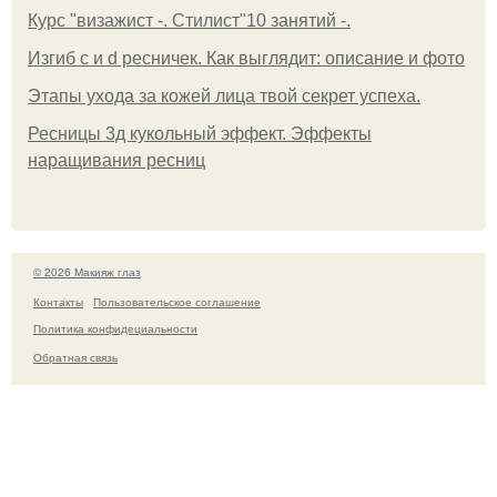
Курс "визажист -. Стилист"10 занятий -.
Изгиб c и d ресничек. Как выглядит: описание и фото
Этапы ухода за кожей лица твой секрет успеха.
Ресницы 3д кукольный эффект. Эффекты
наращивания ресниц
© 2026 Макияж глаз
Контакты
Пользовательское соглашение
Политика конфидециальности
Обратная связь