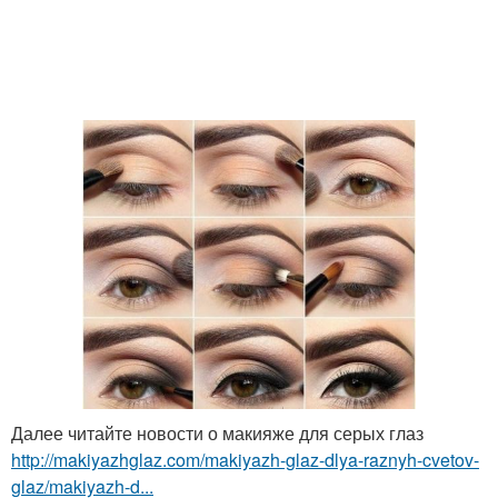
Далее читайте новости о макияже для серых глаз
http://makiyazhglaz.com/makiyazh-glaz-dlya-raznyh-cvetov-
glaz/makiyazh-d...