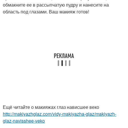
обмакните ее в рассыпчатую пудру и нанесите на
область под глазами. Ваш макияж готов!
Ещё читайте о макияжах глаз нависшее веко
http://makiyazhglaz.com/vidy-makiyazha-glaz/makiyazh-
glaz-navisshee-veko