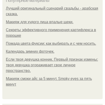
Популярные материалы
Лучший оригинальный сценарий свадьбы - арабская
сказка.
Макияж для худого лица впалые щеки.
Секреты эффективного применения картифлекса в
порошке
Помада цвета фуксии: как выбирать и с чем носить.
Календарь зимних фоточек.
Если твоя девушка конник. Первый признак измены:
твоя девушка огораживает свое личное
пространство.
Макияж смоки айс за 5 минут. Smoky eyes за пять
минут