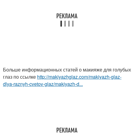
Больше информационных статей о макияже для голубых
глаз по ссылке
http://makiyazhglaz.com/makiyazh-glaz-
dlya-raznyh-cvetov-glaz/makiyazh-d...