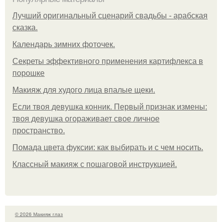
Лучший оригинальный сценарий свадьбы - арабская
сказка.
Календарь зимних фоточек.
Секреты эффективного применения картифлекса в
порошке
Макияж для худого лица впалые щеки.
Если твоя девушка конник. Первый признак измены:
твоя девушка огораживает свое личное
пространство.
Помада цвета фуксии: как выбирать и с чем носить.
Классный макияж с пошаговой инструкцией.
© 2026 Макияж глаз