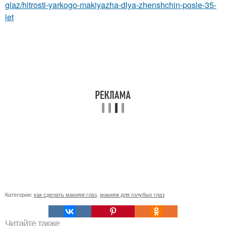
glaz/hitrosti-yarkogo-makiyazha-dlya-zhenshchin-posle-35-
let
Категории:
как сделать макияж глаз
,
макияж для голубых глаз
Читайте также