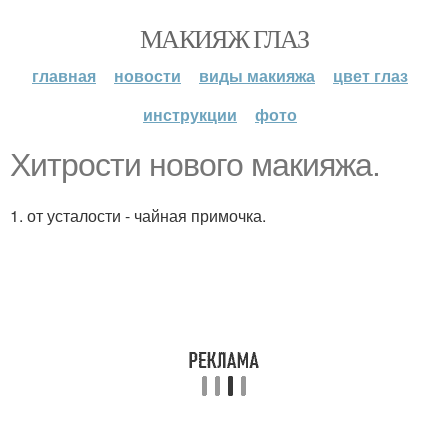
МАКИЯЖ ГЛАЗ
главная
новости
виды макияжа
цвет глаз
инструкции
фото
Хитрости нового макияжа.
1. от усталости - чайная примочка.