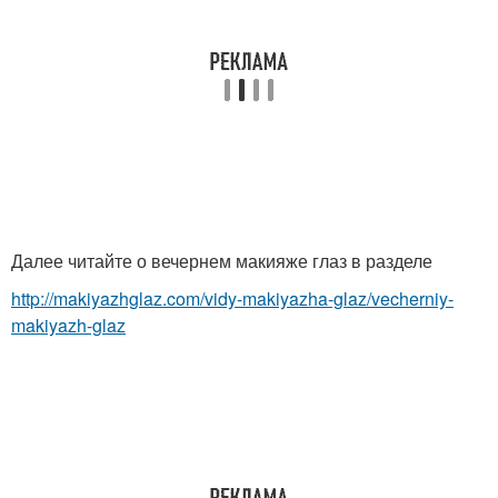
Далее читайте о вечернем макияже глаз в разделе
http://makiyazhglaz.com/vidy-makiyazha-glaz/vecherniy-
makiyazh-glaz