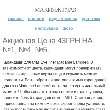
МАКИЯЖ ГЛАЗ
главная
новости
виды макияжа
цвет глаз
инструкции
фото
Акционая Цена 43ГРН НА
№1, №4, №5.
Карандаши для глаз Eye liner Madame Lambre® В
зависимости от цвета, карандаши могут подчёркивать
самые выигрышные черты лица и скрывать мелкие
недостатки. Разнообразная цветовая гамма карандашей
для глаз Madame Lambre® позволит создать идеальный
макияж. Чтобы сделать взгляд свежим и отдохнувшим,
нанесите белый карандаш номер МЕ1. Светлая линия,
нарисованная на нижнем веке, скроет следы усталости.
Эта хитрость также позволит визуально увеличить глаза,