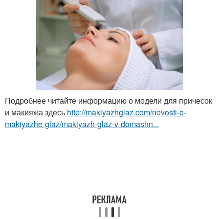
Подробнее читайте информацию о модели для причесок
и макияжа здесь
http://makiyazhglaz.com/novosti-o-
makiyazhe-glaz/makiyazh-glaz-v-domashn...