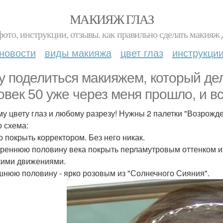
МАКИЯЖ ГЛАЗ
фото, инструкции, отзывы. как правильно сделать макияж д
новости
виды макияжа
цвет глаз
инструкци
у поделиться макияжем, который де
овек 50 уже через меня прошло, и вс
у цвету глаз и любому разрезу! Нужны 2 палетки "Возрожде
о схема:
о покрыть корректором. Без него никак.
треннюю половину века покрыть перламутровым оттенком из
ими движениями.
шнюю половину - ярко розовым из "Солнечного Сияния".