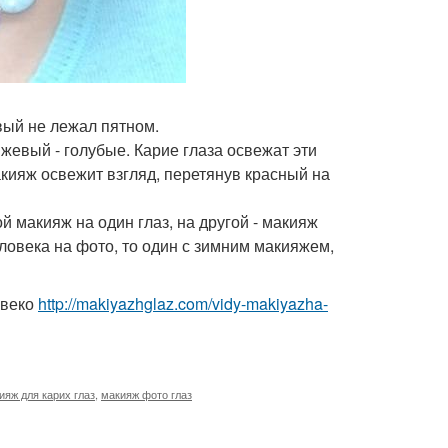
вый не лежал пятном.
жевый - голубые. Карие глаза освежат эти
макияж освежит взгляд, перетянув красный на
й макияж на один глаз, на другой - макияж
ловека на фото, то один с зимним макияжем,
 веко
http://makiyazhglaz.com/vidy-makiyazha-
ияж для карих глаз
,
макияж фото глаз