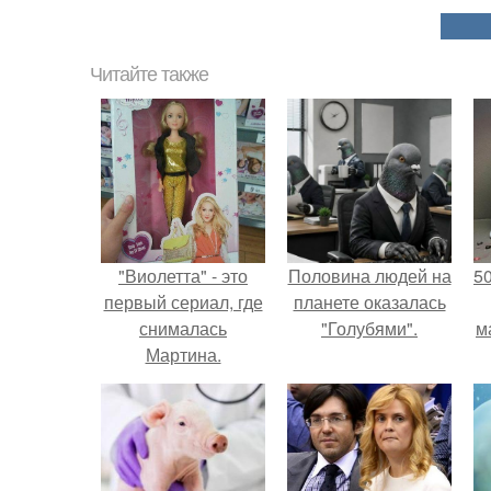
Читайте также
"Виолетта" - это
Половина людей на
5
первый сериал, где
планете оказалась
снималась
"Голубями".
м
Мартина.