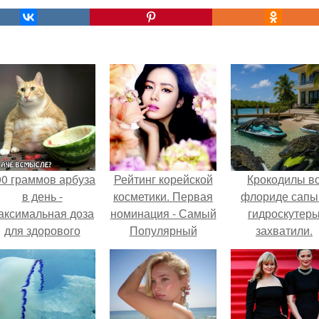
00 граммов арбуза
Рейтинг корейской
Крокодилы в
в день -
косметики. Первая
флориде сапы
аксимальная доза
номинация - Самый
гидроскутер
для здорового
Популярный
захватили.
взрослого,
Корейский Бренд.
предупредили
врачи.