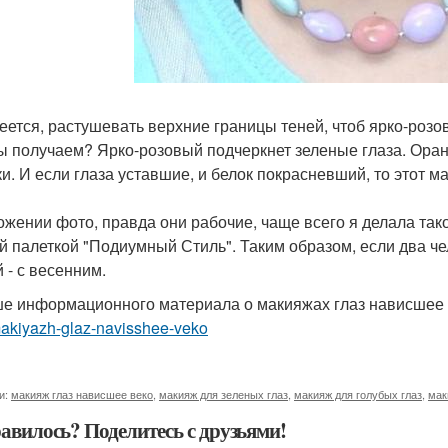
еется, растушевать верхние границы теней, чтоб ярко-розо
ы получаем? Ярко-розовый подчеркнет зеленые глаза. Оран
ки. И если глаза уставшие, и белок покрасневший, то этот 
ожении фото, правда они рабочие, чаще всего я делала тако
й палеткой "Подиумный Стиль". Таким образом, если два че
 - с весенним.
е информационного материала о макияжах глаз нависшее
makiyazh-glaz-navisshee-veko
и:
макияж глаз нависшее веко
,
макияж для зеленых глаз
,
макияж для голубых глаз
,
мак
авилось? Поделитесь с друзьями!