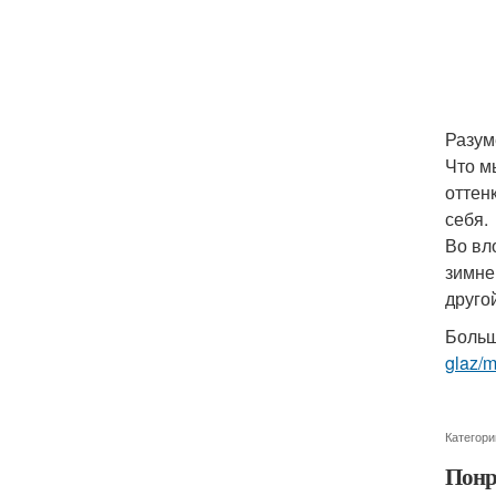
Разум
Что м
оттен
себя.
Во вл
зимне
другой
Больш
glaz/
Категори
Понр