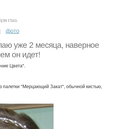
ля глаз.
и
фото
лаю уже 2 месяца, наверное
ем он идет!
ние Цвета".
 палетки "Мерцающий Закат", обычной кистью,