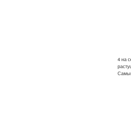
4 на 
расту
Самым