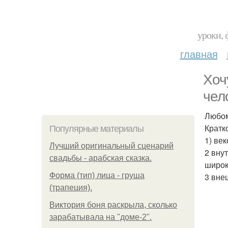
уроки, 
главная
Хоч
чел
Любом
Кратк
Популярные материалы
1) век
Лучший оригинальный сценарий
2 вну
свадьбы - арабская сказка.
широк
Форма (тип) лица - груша
3 вне
(трапеция).
Виктория боня раскрыла, сколько
зарабатывала на "доме-2".