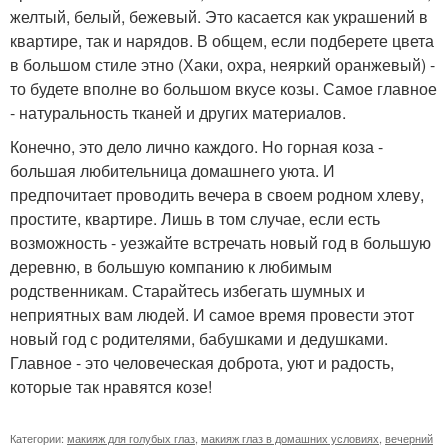
желтый, белый, бежевый. Это касается как украшений в
квартире, так и нарядов. В общем, если подберете цвета
в большом стиле этно (Хаки, охра, неяркий оранжевый) -
то будете вполне во большом вкусе козы. Самое главное
- натуральность тканей и других материалов.
Конечно, это дело лично каждого. Но горная коза -
большая любительница домашнего уюта. И
предпочитает проводить вечера в своем родном хлеву,
простите, квартире. Лишь в том случае, если есть
возможность - уезжайте встречать новый год в большую
деревню, в большую компанию к любимым
родственникам. Старайтесь избегать шумных и
неприятных вам людей. И самое время провести этот
новый год с родителями, бабушками и дедушками.
Главное - это человеческая доброта, уют и радость,
которые так нравятся козе!
Категории:
макияж для голубых глаз
,
макияж глаз в домашних условиях
,
вечерний