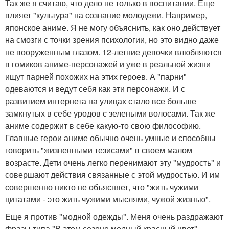
Так же я считаю, что дело не только в воспитании. Еще
влияет "культура" на сознание молодежи. Например,
японское аниме. Я не могу объяснить, как оно действует
на смозги с точки зрения психологии, но это видно даже
не вооруженным глазом. 12-летние девочки влюбляются
в гомиков аниме-персонажей и уже в реальной жизни
ищут парней похожих на этих героев. А "парни"
одеваются и ведут себя как эти персонажи. И с
развитием интернета на улицах стало все больше
замкнутых в себе уродов с зелеными волосами. Так же
аниме содержит в себе какую-то свою философию.
Главные герои аниме обычно очень умные и способны
говорить "жизненными тезисами" в своем малом
возрасте. Дети очень легко перенимают эту "мудрость" и
совершают действия связанные с этой мудростью. И им
совершенно никто не объясняет, что "жить чужими
цитатами - это жить чужими мыслями, чужой жизнью".
Еще я против "модной одежды". Меня очень раздражают
фразы типа "В этом сезоне модный красный цвет".