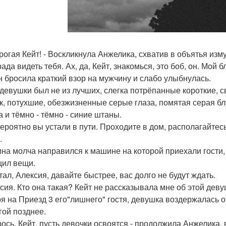
дорогая Кейт! - Воскликнула Анжелика, схватив в объятья из
рада видеть тебя. Ах, да, Кейт, знакомься, это боб, он. Мой 
н бросила краткий взор на мужчину и слабо улыбнулась.
 девушки был не из лучших, слегка потрёпанные короткие, 
к, потухшие, обезжизненные серые глаза, помятая серая блу
а и тёмно - тёмно - синие штаны.
 вероятно вы устали в пути. Проходите в дом, располагайте
.
на молча направился к машине на которой приехали гости,
ил вещи.
тал, Алексия, давайте быстрее, вас долго не будут ждать.
ксия. Кто она такая? Кейт не рассказывала мне об этой дев
я на Приезд 3 его"лишнего" гостя, девушка воздержалась о
гой позднее.
брось, Кейт, пусть девочки освоятся - продолжила Анжелика