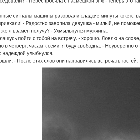
еседовали? - Переспросила с насмешкой энж - теперь это т
пные сигналы машины разорвали сладкие минуты кокетства
 приехали! - Радостно завопила девушка - милый, не поможе
то же я взамен получу? - Ухмыльнулся мужчина.
глашусь пойти с тобой на встречу. - хорошо. Ловлю на слове,
аю в четверг, часам к семи, я буду свободна. - Неуверенно 
с надеждой улыбнулся.
пошли. - После этих слов они направились встречать гостей.