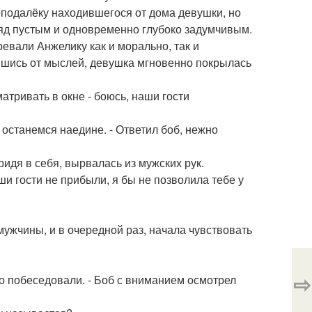
еподалёку находившегося от дома девушки, но
гляд пустым и одновременно глубоко задумчивым.
евали Анжелику как и морально, так и
увшись от мыслей, девушка мгновенно покрылась
атривать в окне - боюсь, наши гости
мы останемся наедине. - Ответил боб, нежно
ридя в себя, вырвалась из мужских рук.
аши гости не прибыли, я бы не позволила тебе у
мужчины, и в очередной раз, начала чувствовать
⇨
ло побеседовали. - Боб с вниманием осмотрел