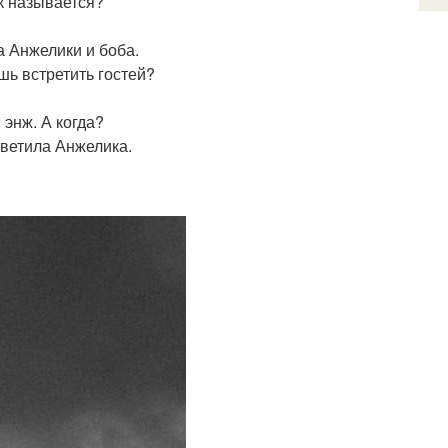
ак называется?
 Анжелики и боба.
шь встретить гостей?
 энж. А когда?
ответила Анжелика.