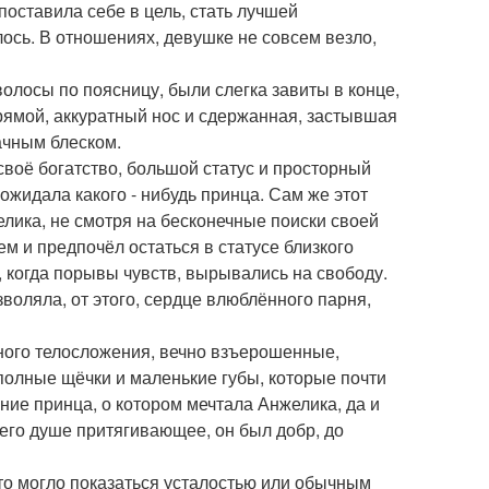
поставила себе в цель, стать лучшей
лось. В отношениях, девушке не совсем везло,
олосы по поясницу, были слегка завиты в конце,
прямой, аккуратный нос и сдержанная, застывшая
ачным блеском.
воё богатство, большой статус и просторный
ожидала какого - нибудь принца. Сам же этот
елика, не смотря на бесконечные поиски своей
м и предпочёл остаться в статусе близкого
, когда порывы чувств, вырывались на свободу.
воляла, от этого, сердце влюблённого парня,
ного телосложения, вечно взъерошенные,
 полные щёчки и маленькие губы, которые почти
ние принца, о котором мечтала Анжелика, да и
в его душе притягивающее, он был добр, до
то могло показаться усталостью или обычным