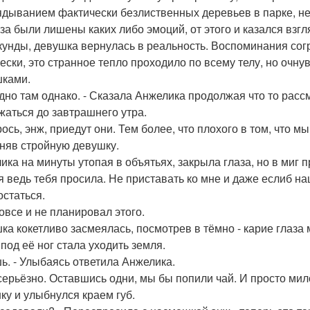
ядыванием фактически безлиственных деревьев в парке, н
аза были лишены каких либо эмоций, от этого и казался вз
кунды, девушка вернулась в реальность. Воспоминания согр
ески, это странное тепло проходило по всему телу, но очн
ками.
одно там однако. - Сказала Анжелика продолжая что то рассм
жаться до завтрашнего утра.
рось, энж, приедут они. Тем более, что плохого в том, что 
няв стройную девушку.
ика на минуты утопая в объятьях, закрыла глаза, но в миг п
, я ведь тебя просила. Не приставать ко мне и даже еслиб н
остаться.
вовсе и не планировал этого.
ка кокетливо засмеялась, посмотрев в тёмно - карие глаза 
 под её ног стала уходить земля.
шь. - Улыбаясь ответила Анжелика.
, серьёзно. Оставшись одни, мы бы попили чай. И просто ми
ку и улыбнулся краем губ.