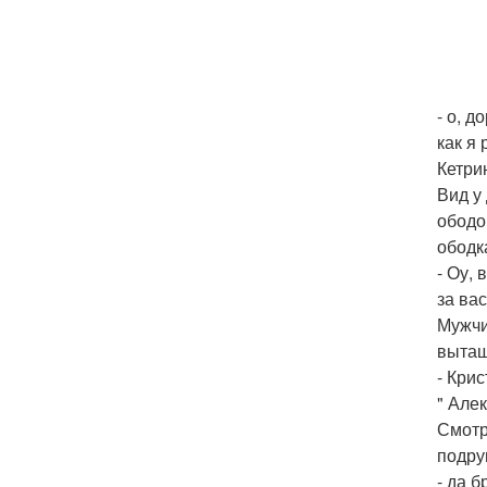
- о, 
как я 
Кетри
Вид у
ободо
ободк
- Оу,
за вас
Мужчи
вытащ
- Крис
" Але
Смотр
подру
- да 