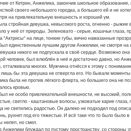
ичие от Кетрин, Анжелика, закончив школьное образование, 
исткой своего небольшого городка, а большего ей и не хоте
тря на привлекательную внешность и хороший ум.
ыла стройная девушка, невысокого роста, огненно - рыжие в
ыло у неё от природы. Зеленовато - серые, кошачьи глаза, 
а "Актрисы" на лице, тонкие губы, вечно намазанные прозр
был единственным лучшим другом Анжелики, не смотря на с
девушка никого не подпускала в своё сердце. Возможно она 
ой человек, был влюблён в неё и достаточно давно, но Анж
, отталкивала многих. Мужчина отнёсся к этому с понимание
, лишь бы эта девушка не отвергла его. Но бывали моменты
ика была не против лёгкого флирта, но большего она не поз
алось кровью.
был не особо привлекательной внешности, не высокий, пол
стые, светло - каштановые волосы, узковатые карие глаза,
да не светились радостью. Он далеко не подходил под описа
онь, рухнет под его тяжестью. И всё таки что то было было 
ы нелеп, но смел.
д Анжелики блуждал по пустому пространству, со стороны э