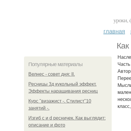
уроки, 
главная
Как
Насле
Часть 
Популярные материалы
Автор
Велнес - совет дня: II.
Перее
Ресницы 3д кукольный эффект.
Мысли
Эффекты наращивания ресниц
мален
неско
Курс "визажист -. Стилист"10
класс
занятий -.
Изгиб c и d ресничек. Как выглядит:
описание и фото