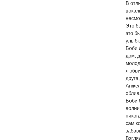
В отл
вокал
несмо
Это б
это б
улыбк
Боби 
дом, 
молод
любви
друга
Анжел
облив
Боби 
волни
никог
сам к
забав
Взгля