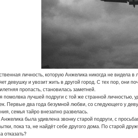
нственная личность, которую Анжелика никогда не видела в 
ет девушку и увозит жить в другой город. С тех пор, они по
илетняя пропасть, становилась заметней.
я помолвка лучшей подруги с той же странной личностью, у
ек. Первые два года безумной любви, со следующего у деву
ния, семья тайро внезапно развелась.
 Анжелика была удивлена звонку старой подруги, с просьб
бытки, пока та, не найдёт себе другого дома. По старой дру
а отказать?