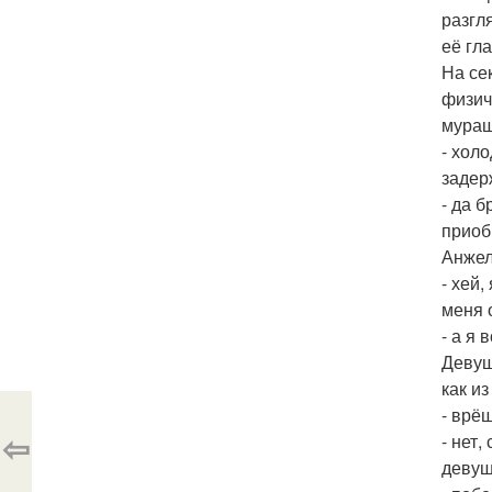
разгл
её гл
На се
физич
мураш
- хол
задер
- да б
приоб
Анжел
- хей
меня 
- а я 
Девуш
как из
- врё
⇦
- нет
девуш