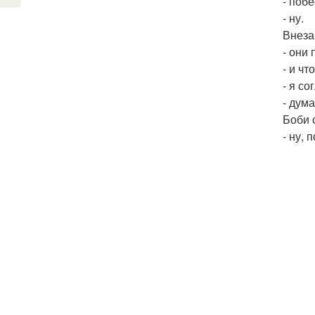
- поб
- ну.
Внеза
- они
- и ч
- я со
- дум
Боби 
- ну, 