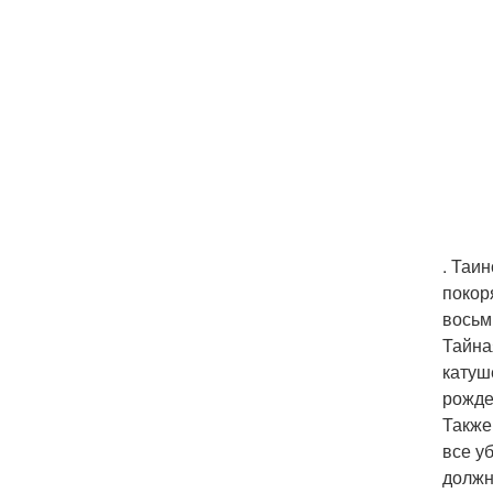
. Таи
покоря
восьм
Тайна
катуш
рожде
Также
все у
должн