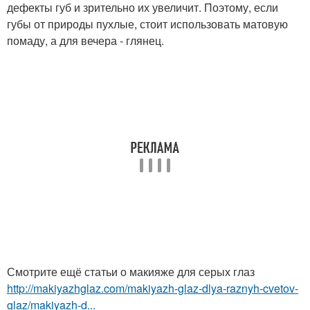
дефекты губ и зрительно их увеличит. Поэтому, если
губы от природы пухлые, стоит использовать матовую
помаду, а для вечера - глянец.
Смотрите ещё статьи о макияже для серых глаз
http://makiyazhglaz.com/makiyazh-glaz-dlya-raznyh-cvetov-
glaz/makiyazh-d...