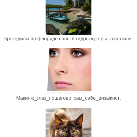
Крокодилы во флориде сапы и гидроскутеры захватили.
Макияж_глаз_пошагово; сам_себе_визажист.