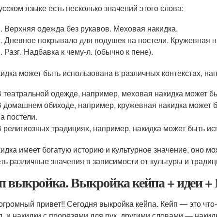
усском языке есть несколько значений этого слова:
1. Верхняя одежда без рукавов. Меховая накидка.
2. Дневное покрывало для подушек на постели. Кружевная н
. Разг. Надбавка к чему-л. (обычно к пене).
идка может быть использована в различных контекстах, на
В театральной одежде, например, меховая накидка может бы
В домашнем обиходе, например, кружевная накидка может 
на постели.
В религиозных традициях, например, накидка может быть ис
идка имеет богатую историю и культурное значение, оно мо
ть различные значения в зависимости от культуры и традиц
п выкройка. Выкройка кейпа + идеи +
огромный привет!! Сегодня выкройка кейпа. Кейп — это что
д и накидки с прорезями для рук, другими словами — накидк