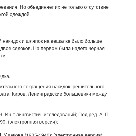
ревания. Но объединяет их не только отсутствие
угой одеждой.
ей накидок и шляпок на вешалке было больше
 двое седоков. На первом была надета черная
ти.
идка.
ешительного сокращения накидок, решительного
рата. Киров, Ленинградские большевики между
Н, Ин-т лингвистич. исследований; Под ред. А. П.
999; (электронная версия):
. Ушакова (1935-1940); (электронная версия):