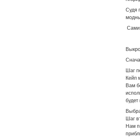
Судя 
модны
Сами 
Выкро
Снача
Шаг п
Кейп 
Вам б
испол
будет
Выбра
Шаг в
Нам п
прибл