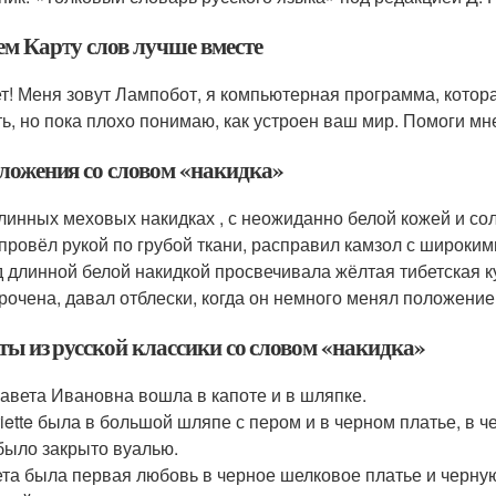
ем Карту слов лучше вместе
т! Меня зовут Лампобот, я компьютерная программа, котора
ть, но пока плохо понимаю, как устроен ваш мир. Помоги мн
ложения со словом «накидка»
линных меховых накидках , с неожиданно белой кожей и с
провёл рукой по грубой ткани, расправил камзол с широким
 длинной белой накидкой просвечивала жёлтая тибетская к
рочена, давал отблески, когда он немного менял положени
ты из русской классики со словом «накидка»
авета Ивановна вошла в капоте и в шляпке.
iette была в большой шляпе с пером и в черном платье, в ч
было закрыто вуалью.
та была первая любовь в черное шелковое платье и черную