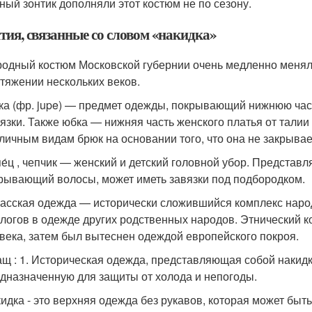
ный зонтик дополняли этот костюм не по сезону.
тия, связанные со словом «накидка»
одный костюм Московской губернии очень медленно менялс
тяжении нескольких веков.
ка (фр. jupe) — предмет одежды, покрывающий нижнюю час
язки. Также юбка — нижняя часть женского платья от талии
личным видам брюк на основании того, что она не закрыва
е́ц , чепчик — женский и детский головной убор. Представ
рывающий волосы, может иметь завязки под подбородком.
асская одежда — исторически сложившийся комплекс наро
логов в одежде других родственных народов. Этнический к
века, затем был вытеснен одеждой европейского покроя.
щ : 1. Историческая одежда, представляющая собой накидк
дназначенную для защиты от холода и непогоды.
идка - это верхняя одежда без рукавов, которая может быть