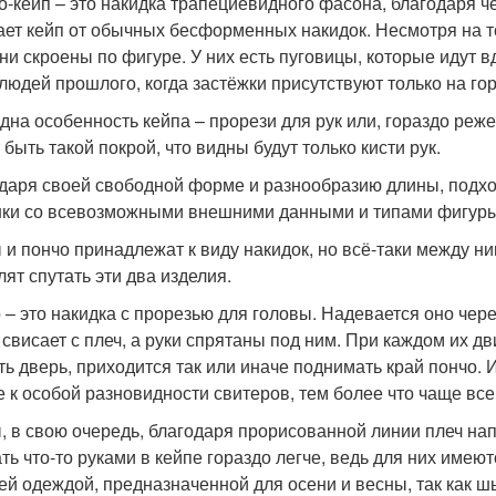
о-кейп – это накидка трапециевидного фасона, благодаря ч
ает кейп от обычных бесформенных накидок. Несмотря на то
они скроены по фигуре. У них есть пуговицы, которые идут 
людей прошлого, когда застёжки присутствуют только на гор
дна особенность кейпа – прорези для рук или, гораздо реже,
быть такой покрой, что видны будут только кисти рук.
даря своей свободной форме и разнообразию длины, подхо
ки со всевозможными внешними данными и типами фигуры
 и пончо принадлежат к виду накидок, но всё-таки между н
лят спутать эти два изделия.
 – это накидка с прорезью для головы. Надевается оно через
 свисает с плеч, а руки спрятаны под ним. При каждом их 
ть дверь, приходится так или иначе поднимать край пончо.
е к особой разновидности свитеров, тем более что чаще вс
, в свою очередь, благодаря прорисованной линии плеч на
ать что-то руками в кейпе гораздо легче, ведь для них имею
ей одеждой, предназначенной для осени и весны, так как ш