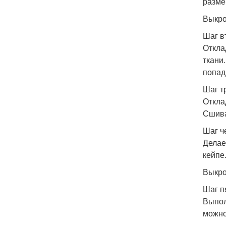
разме
Выкро
Шаг в
Откла
ткани
попад
Шаг т
Откла
Сшива
Шаг ч
Делае
кейпе
Выкро
Шаг п
Выпол
можно