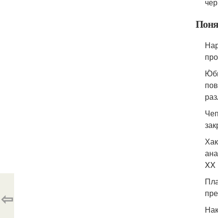
чер
Поня
Нар
про
Ю́б
пов
раз
Чеп
зак
Хак
ана
XX 
Пла
пре
⇦
Нак