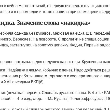
чо и кейпа много отличий, в первую очередь в функциях сог
ов, но и в целом одни и те же правила при совмещении с др
идка. Значение слова «накидка»
Верхняя одежда без рукавов. Меховая накидка. □ В передн
чного. Вересаев, На повороте. С пролетки не спеша сошли
идка, застегнутая на золотую цепочку. Федин, Первые радос
0
Дневное покрывало для подушек на постели. Кружевная нак
Разг. Надбавка к чему-л. (обычно к пене). Надо добиться р
шевления работы нашего торгового и кооперативного аппа
 и XVII съездами ВКП(б).
ик (печатная версия): Словарь русского языка: В 4-х т. / РА
евой. — 4-е изд., стер. — М.: Рус. яз.; Полиграфресурсы, 1
ник: «Толковый словарь русского языка» под редакцией Д. Н