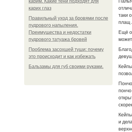
Пальт
карим. Какие тени подходят для
отлич
карих глаз
таки 
Правильный уход за бровями после
плащ 
пудрового напыления.
Ещё о
Преимущества и недостатки
может 
пудрового татуажа бровей
Благо
Проблема засохшей туши: почему
девуш
это происходит и как избежать
Кейпы
Бальзамы для губ своими руками.
позво
Пончо
пончо
откры
скоре
Кейпы
и дел
верхн