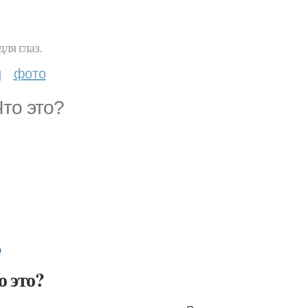
ля глаз.
и
фото
Что это?
о
о это?