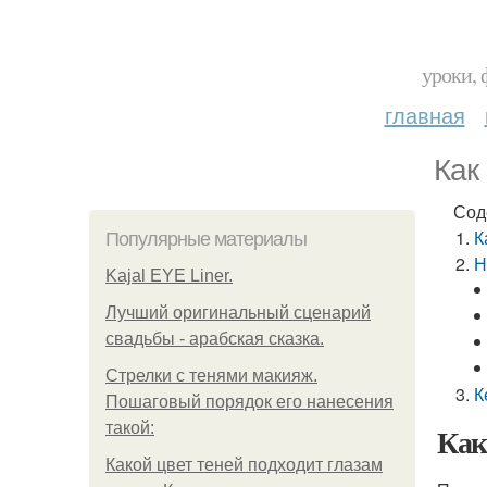
уроки, 
главная
Как
Сод
К
Популярные материалы
Н
Kajal EYE Liner.
Лучший оригинальный сценарий
свадьбы - арабская сказка.
Стрелки с тенями макияж.
К
Пошаговый порядок его нанесения
такой:
Как
Какой цвет теней подходит глазам