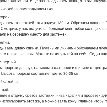
ром 130х130 см. Еще раз складываем ткань, что бы получилс
йка кейпа, раскладываем ткань.
торой.
дываем от верхней токи радиус 130 см. Обрезаем лишнее.
. Смотрим: у нас получился большой клин юбки солнце клеш 
али на середину (место для застежек).
ретий.
дываем длину спинки. Плавными линиями обозначаем плеч
ем плечевые швы. Можете накинуть кей на себя. Сидит как
етвертый.
м прорези для рук, на таком расстоянии и ширине от центра
. Высота прорези составляет где-то 30-35 см.
йка кейпа.
ятый.
няем отделку срезов застежки, низа изделия и прорезей для
 использовать этот же, а можно взять кожу, главное чтобы 