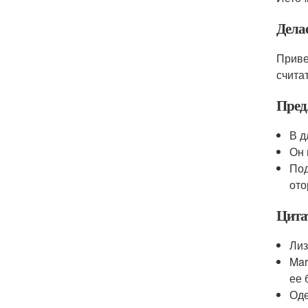
Дела
Приве
счита
Пред
В д
Он 
Под
ото
Цита
Лиз
Mar
ее 
Оде