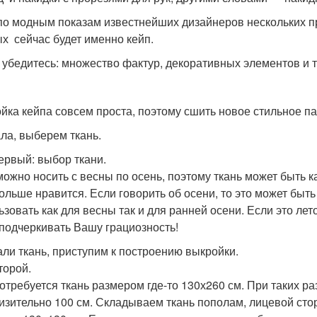
по модным показам известнейших дизайнеров нескольких п
х сейчас будет именно кейп.
убедитесь: множество фактур, декоративных элементов и т
йка кейпа совсем проста, поэтому сшить новое стильное п
ла, выберем ткань.
ервый: выбор ткани.
можно носить с весны по осень, поэтому ткань может быть ка
ольше нравится. Если говорить об осени, то это может быт
ьзовать как для весны так и для ранней осени. Если это лет
 подчеркивать Вашу грациозность!
ли ткань, приступим к построению выкройки.
торой.
отребуется ткань размером где-то 130х260 см. При таких ра
изительно 100 см. Складываем ткань пополам, лицевой стор