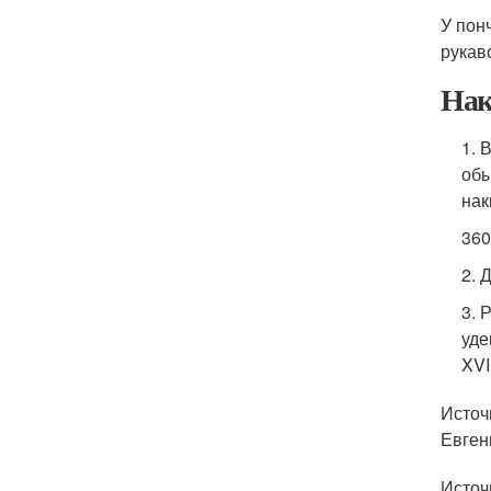
У пон
рукав
Нак
1. 
обы
нак
36
2. 
3. 
уде
XVI
Источн
Евгень
Источ