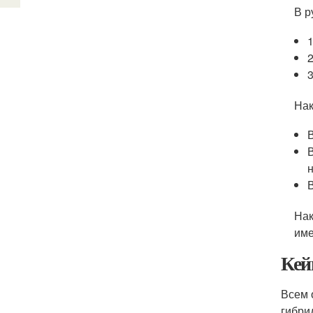
В р
3
Нак
Нак
име
Кей
Всем 
гибри